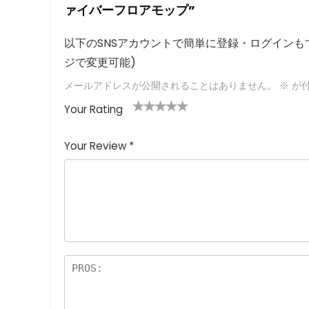
ァイバーフロアモップ”
以下のSNSアカウントで簡単に登録・ログインもで
ジで変更可能)
メールアドレスが公開されることはありません。
※
が付
Your Rating
1
2つ
3つ星
4つ星
5つ星 (最
つ
星
(最高
(最高評
高評価: 5
Your Review
*
星
(最
評価:
価: 5つ
つ星)
(
高評
5つ
星)
最
価:
星)
高
5つ
評
星)
価
:
5