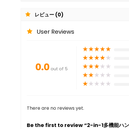
レビュー (0)
User Reviews
★
★
★
★
★
★
★
★
★
★
0.0
★
★
★
★
★
out of 5
★
★
★
★
★
★
★
★
★
★
There are no reviews yet.
Be the first to review “2-