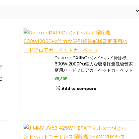
DeermaDX115Cハンドヘルド掃除機
600W12000Pa強力な吸引軽量低騒音家
ド
庭用ハードフロアカーペットカーペット
庭
¥8,895
Add to compare