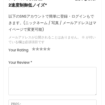
2速度制御低ノイズ”
以下のSNSアカウントで簡単に登録・ログインもで
きます。(ニックネーム / 写真 / メールアドレスはマ
イページで変更可能)
メールアドレスが公開されることはありません。
※
が付い
ている欄は必須項目です
Your Rating
1
2つ
3つ星
4つ星
5つ星 (最
つ
星
(最高
(最高評
高評価: 5
Your Review
*
星
(最
評価:
価: 5つ
つ星)
(
高評
5つ
星)
最
価:
星)
高
5つ
評
星)
価