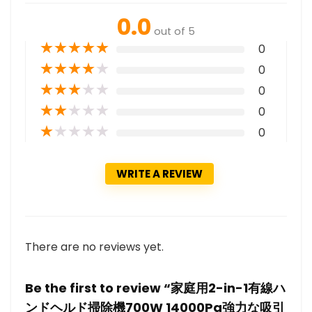
0.0
out of 5
★
★
★
★
★
0
★
★
★
★
★
0
★
★
★
★
★
0
★
★
★
★
★
0
★
★
★
★
★
0
WRITE A REVIEW
There are no reviews yet.
Be the first to review “家庭用2-in-1有線ハ
ンドヘルド掃除機700W 14000Pa強力な吸引