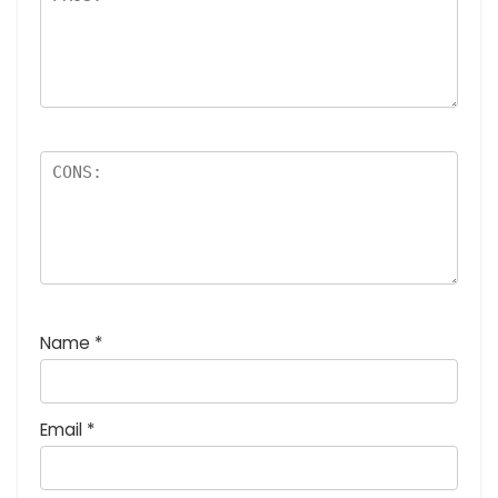
:
5
つ
星
)
Name
*
Email
*