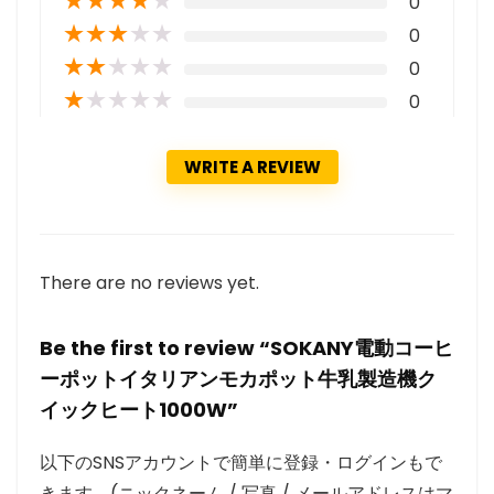
0
★
★
★
★
★
0
★
★
★
★
★
0
★
★
★
★
★
0
WRITE A REVIEW
There are no reviews yet.
Be the first to review “SOKANY電動コーヒ
ーポットイタリアンモカポット牛乳製造機ク
イックヒート1000W”
以下のSNSアカウントで簡単に登録・ログインもで
きます。(ニックネーム / 写真 / メールアドレスはマ