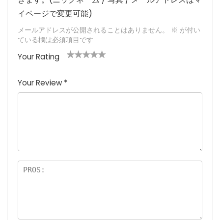
イページで変更可能)
メールアドレスが公開されることはありません。
※
が付い
ている欄は必須項目です
Your Rating
1
2つ
3つ星
4つ星
5つ星 (最
つ
星
(最高
(最高評
高評価: 5
Your Review
*
星
(最
評価:
価: 5つ
つ星)
(
高評
5つ
星)
最
価:
星)
高
5つ
評
星)
価
:
5
つ
星