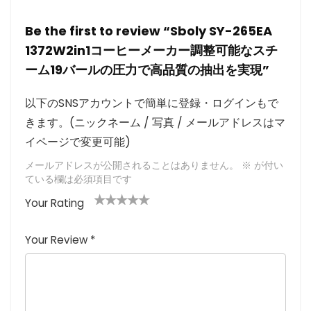
Be the first to review “Sboly SY-265EA
1372W2in1コーヒーメーカー調整可能なスチ
ーム19バールの圧力で高品質の抽出を実現”
以下のSNSアカウントで簡単に登録・ログインもで
きます。(ニックネーム / 写真 / メールアドレスはマ
イページで変更可能)
メールアドレスが公開されることはありません。
※
が付い
ている欄は必須項目です
Your Rating
1
2つ
3つ星
4つ星
5つ星 (最
つ
星
(最高
(最高評
高評価: 5
Your Review
*
星
(最
評価:
価: 5つ
つ星)
(
高評
5つ
星)
最
価:
星)