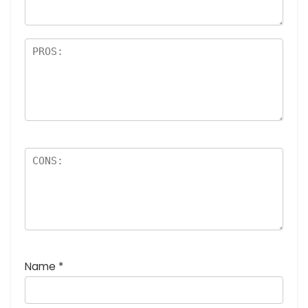
高
5つ
評
星)
価
:
5
つ
星
)
Name
*