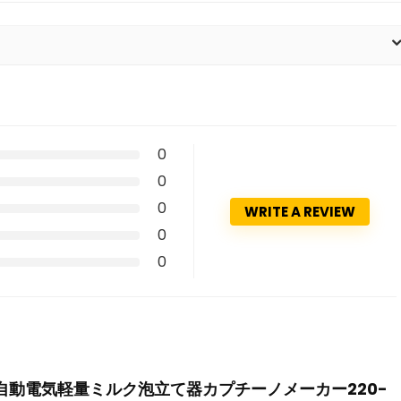
0
0
0
WRITE A REVIEW
0
0
EW 300 ml自動電気軽量ミルク泡立て器カプチーノメーカー220-