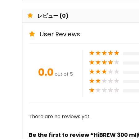
レビュー (0)
User Reviews
★
★
★
★
★
★
★
★
★
★
0.0
★
★
★
★
★
out of 5
★
★
★
★
★
★
★
★
★
★
There are no reviews yet.
Be the first to review “HiBR