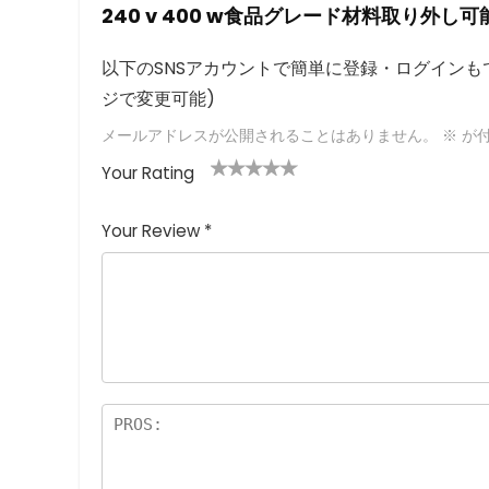
240 v 400 w食品グレード材料取り外し
以下のSNSアカウントで簡単に登録・ログインもで
ジで変更可能)
メールアドレスが公開されることはありません。
※
が付
Your Rating
1
2つ
3つ星
4つ星
5つ星 (最
つ
星
(最高
(最高評
高評価: 5
Your Review
*
星
(最
評価:
価: 5つ
つ星)
(
高評
5つ
星)
最
価:
星)
高
5つ
評
星)
価
:
5