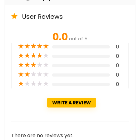
User Reviews
0.0
out of 5
★
★
★
★
★
0
★
★
★
★
★
0
★
★
★
★
★
0
★
★
★
★
★
0
★
★
★
★
★
0
WRITE A REVIEW
There are no reviews yet.