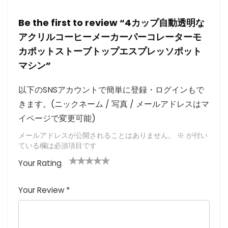
Be the first to review “4カップ自動透明な
アクリルコーヒーメーカーパーコレーターモ
カポットストーブトップエスプレッソポット
マシン”
以下のSNSアカウントで簡単に登録・ログインもで
きます。(ニックネーム / 写真 / メールアドレスはマ
イページで変更可能)
メールアドレスが公開されることはありません。
※
が付い
ている欄は必須項目です
Your Rating
1
2つ
3つ星
4つ星
5つ星 (最
つ
星
(最高
(最高評
高評価: 5
Your Review
*
星
(最
評価:
価: 5つ
つ星)
(
高評
5つ
星)