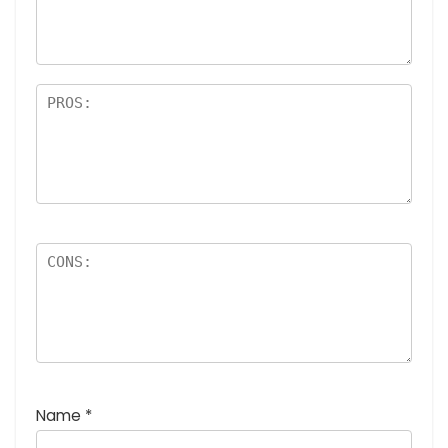
最
価:
星)
高
5つ
評
星)
価
:
5
つ
星
)
Name
*