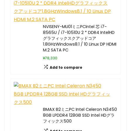
NVISENY-MU01ミニPCIntel 芯 i7-
8565U / i7-10510U 2 * DDR4 IntelHD
グラフィックスクアッドコア
1.8GHzWindows8.1 / 10 Linux DP HDMI
M.2 SATA PC
¥78,330
Add to compare
BMAX B2ミニPC Intel Celeron N3450
8GB LPDDR4 128GB SSD Intel HDグラ
フィックス500