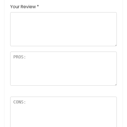
つ
星
(最高
(最高評
高評価: 5
Your Review
*
星
(最
評価:
価: 5つ
つ星)
(
高評
5つ
星)
最
価:
星)
高
5つ
評
星)
価
:
5
つ
星
)