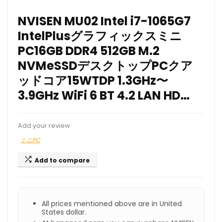
NVISEN MU02 Intel i7-1065G7
IntelPlusグラフィックスミニ
PC16GB DDR4 512GB M.2
NVMeSSDデスクトップPCクア
ッドコア15WTDP 1.3GHz〜
3.9GHz WiFi 6 BT 4.2 LAN HD…
Add your review
ミニPC
Add to compare
All prices mentioned above are in United
States dollar.