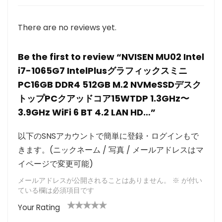
There are no reviews yet.
Be the first to review “NVISEN MU02 Intel
i7-1065G7 IntelPlusグラフィックスミニ
PC16GB DDR4 512GB M.2 NVMeSSDデスク
トップPCクアッドコア15WTDP 1.3GHz〜
3.9GHz WiFi 6 BT 4.2 LAN HD…”
以下のSNSアカウントで簡単に登録・ログインもで
きます。(ニックネーム / 写真 / メールアドレスはマ
イページで変更可能)
メールアドレスが公開されることはありません。
※
が付い
ている欄は必須項目です
Your Rating
1
2つ
3つ星
4つ星
5つ星 (最