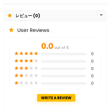
レビュー (0)
User Reviews
0.0
out of 5
★
★
★
★
★
0
★
★
★
★
★
0
★
★
★
★
★
0
★
★
★
★
★
0
★
★
★
★
★
0
WRITE A REVIEW