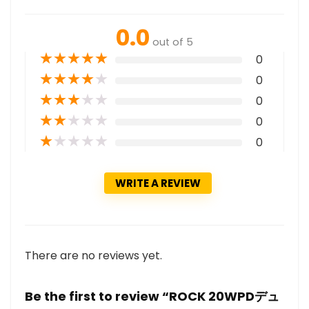
0.0
out of 5
★
★
★
★
★
0
★
★
★
★
★
0
★
★
★
★
★
0
★
★
★
★
★
0
★
★
★
★
★
0
WRITE A REVIEW
There are no reviews yet.
Be the first to review “ROCK 20WPDデュ