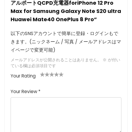
アルポートQCPD充電器foriPhone 12 Pro
Max for Samsung Galaxy Note S20 ultra
Huawei Mate40 OnePlus 8 Pro”
以下のSNSアカウントで簡単に登録・ログインもで
きます。(ニックネーム / 写真 / メールアドレスはマ
イページで変更可能)
メールアドレスが公開されることはありません。
※
が付い
ている欄は必須項目です
Your Rating
1
2つ
3つ星
4つ星
5つ星 (最
つ
星
(最高
(最高評
高評価: 5
Your Review
*
星
(最
評価:
価: 5つ
つ星)
(
高評
5つ
星)
最
価:
星)
高
5つ
評
星)