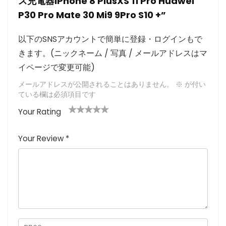
ス充電器iPhone 8 PlusXS 11 Pro Huawei
P30 Pro Mate 30 Mi9 9Pro S10 +”
以下のSNSアカウントで簡単に登録・ログインもで
きます。(ニックネーム / 写真 / メールアドレスはマ
イページで変更可能)
メールアドレスが公開されることはありません。
※
が付い
ている欄は必須項目です
Your Rating
1
2つ
3つ星
4つ星
5つ星 (最
つ
星
(最高
(最高評
高評価: 5
Your Review
*
星
(最
評価:
価: 5つ
つ星)
(
高評
5つ
星)
最
価:
星)
高
5つ
評
星)
価