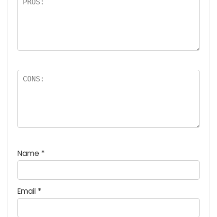
:
5
つ
星
)
Name
*
Email
*