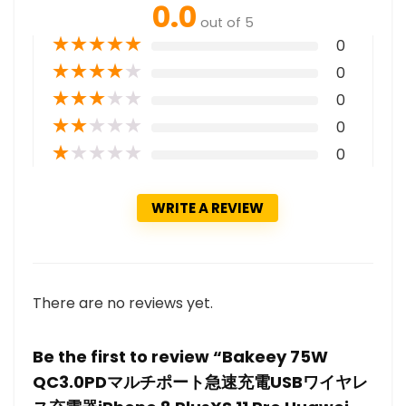
0.0
out of 5
★
★
★
★
★
0
★
★
★
★
★
0
★
★
★
★
★
0
★
★
★
★
★
0
★
★
★
★
★
0
WRITE A REVIEW
There are no reviews yet.
Be the first to review “Bakeey 75W
QC3.0PDマルチポート急速充電USBワイヤレ