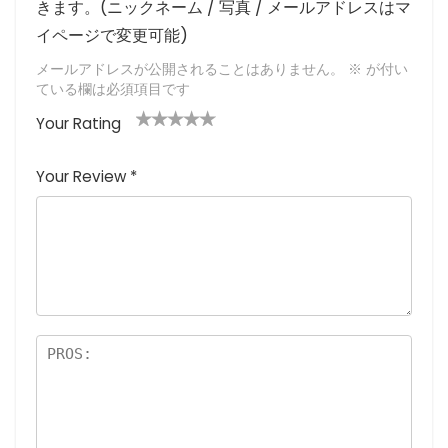
きます。(ニックネーム / 写真 / メールアドレスはマ
イページで変更可能)
メールアドレスが公開されることはありません。
※
が付い
ている欄は必須項目です
Your Rating
1
2つ
3つ星
4つ星
5つ星 (最
つ
星
(最高
(最高評
高評価: 5
Your Review
*
星
(最
評価:
価: 5つ
つ星)
(
高評
5つ
星)
最
価:
星)
高
5つ
評
星)
価
:
5
つ
星