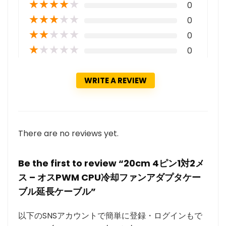
★
★
★
★
★
0
★
★
★
★
★
0
★
★
★
★
★
0
★
★
★
★
★
0
WRITE A REVIEW
There are no reviews yet.
Be the first to review “20cm 4ピン1対2メ
ス – オスPWM CPU冷却ファンアダプタケー
ブル延長ケーブル”
以下のSNSアカウントで簡単に登録・ログインもで