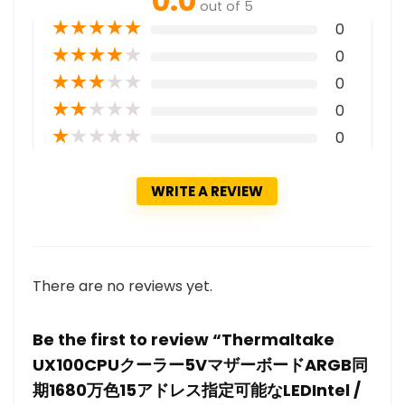
0.0
out of 5
★
★
★
★
★
0
★
★
★
★
★
0
★
★
★
★
★
0
★
★
★
★
★
0
★
★
★
★
★
0
WRITE A REVIEW
There are no reviews yet.
Be the first to review “Thermaltake
UX100CPUクーラー5VマザーボードARGB同
期1680万色15アドレス指定可能なLEDIntel /