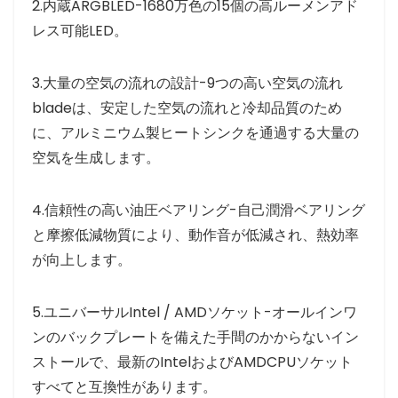
2.内蔵ARGBLED-1680万色の15個の高ルーメンアド
レス可能LED。
3.大量の空気の流れの設計-9つの高い空気の流れ
bladeは、安定した空気の流れと冷却品質のため
に、アルミニウム製ヒートシンクを通過する大量の
空気を生成します。
4.信頼性の高い油圧ベアリング-自己潤滑ベアリング
と摩擦低減物質により、動作音が低減され、熱効率
が向上します。
5.ユニバーサルIntel / AMDソケット-オールインワ
ンのバックプレートを備えた手間のかからないイン
ストールで、最新のIntelおよびAMDCPUソケット
すべてと互換性があります。