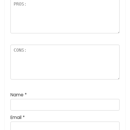
:
5
つ
星
)
Name
*
Email
*