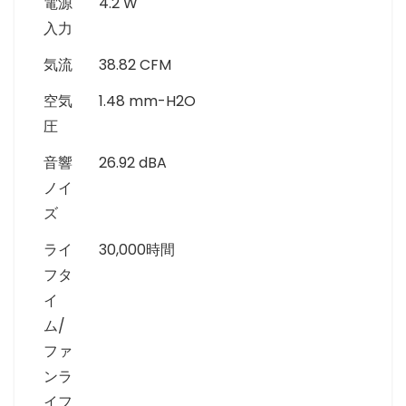
電源
4.2 W
入力
気流
38.82 CFM
空気
1.48 mm-H2O
圧
音響
26.92 dBA
ノイ
ズ
ライ
30,000時間
フタ
イ
ム/
ファ
ンラ
イフ