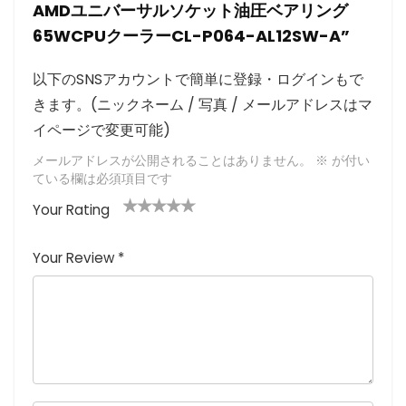
AMDユニバーサルソケット油圧ベアリング
65WCPUクーラーCL-P064-AL12SW-A”
以下のSNSアカウントで簡単に登録・ログインもで
きます。(ニックネーム / 写真 / メールアドレスはマ
イページで変更可能)
メールアドレスが公開されることはありません。
※
が付い
ている欄は必須項目です
Your Rating
1
2つ
3つ星
4つ星
5つ星 (最
つ
星
(最高
(最高評
高評価: 5
Your Review
*
星
(最
評価:
価: 5つ
つ星)
(
高評
5つ
星)
最
価:
星)
高
5つ
評
星)
価