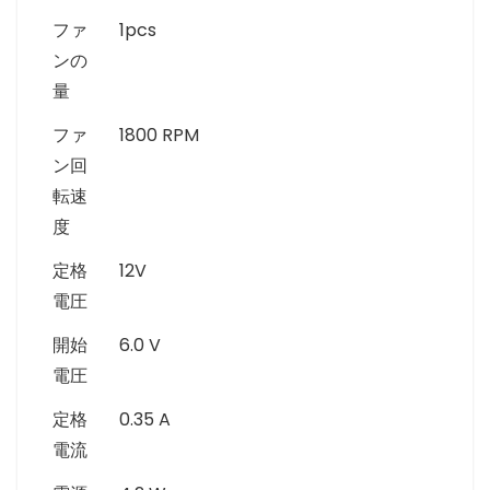
ファ
1pcs
ンの
量
ファ
1800 RPM
ン回
転速
度
定格
12V
電圧
開始
6.0 V
電圧
定格
0.35 A
電流