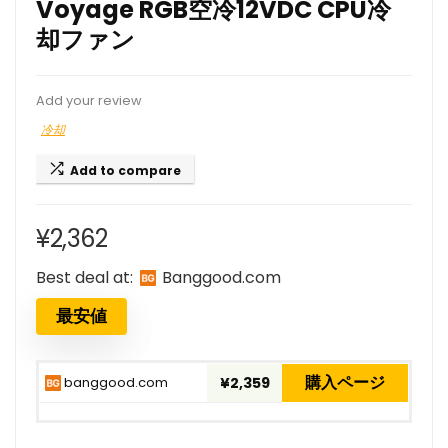
Voyage RGB空冷12VDC CPU冷
却ファン
Add your review
冷却
Add to compare
¥
2,362
Best deal at:
banggood.com
最安値
購入ページ
banggood.com
¥2,359