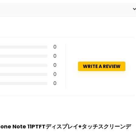
0
0
0
WRITE A REVIEW
0
0
for UleFone Note 11PTFTディスプレイ+タッチスクリーンデ