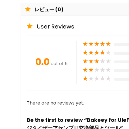
レビュー (0)
User Reviews
★
★
★
★
★
★
★
★
★
★
0.0
★
★
★
★
★
out of 5
★
★
★
★
★
★
★
★
★
★
There are no reviews yet.
Be the first to review “Bakeey 
ジタイザーアセンブリ交換部品とツール”