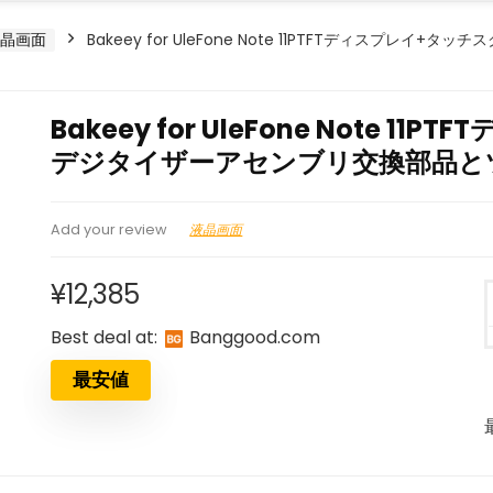
晶画面
Bakeey for UleFone Note 11PTFTディスプ
Bakeey for UleFone Note 
デジタイザーアセンブリ交換部品と
液晶画面
Add your review
¥
12,385
Best deal at:
banggood.com
最安値