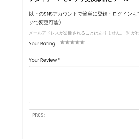
以下のSNSアカウントで簡単に登録・ログインもで
ジで変更可能)
メールアドレスが公開されることはありません。
※
が付
Your Rating
1
2つ
3つ星
4つ星
5つ星 (最
つ
星
(最高
(最高評
高評価: 5
Your Review
*
星
(最
評価:
価: 5つ
つ星)
(
高評
5つ
星)
最
価:
星)
高
5つ
評
星)
価
:
5
つ