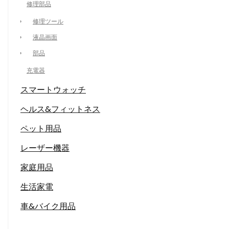
修理部品
修理ツール
液晶画面
部品
充電器
スマートウォッチ
ヘルス&フィットネス
ペット用品
レーザー機器
家庭用品
生活家電
車&バイク用品