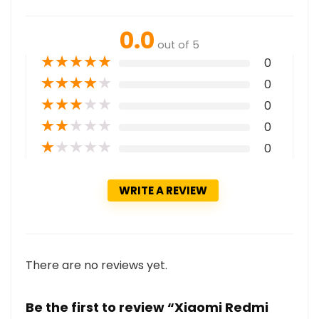
0.0
out of 5
★
★
★
★
★
0
★
★
★
★
★
0
★
★
★
★
★
0
★
★
★
★
★
0
★
★
★
★
★
0
WRITE A REVIEW
There are no reviews yet.
Be the first to review “Xiaomi Redmi