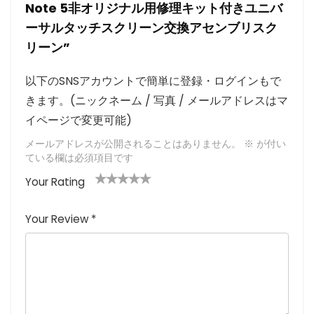
Note 5非オリジナル用修理キット付きユニバ
ーサルタッチスクリーン交換アセンブリスク
リーン”
以下のSNSアカウントで簡単に登録・ログインもで
きます。(ニックネーム / 写真 / メールアドレスはマ
イページで変更可能)
メールアドレスが公開されることはありません。
※
が付い
ている欄は必須項目です
Your Rating
1
2つ
3つ星
4つ星
5つ星 (最
つ
星
(最高
(最高評
高評価: 5
Your Review
*
星
(最
評価:
価: 5つ
つ星)
(
高評
5つ
星)
最
価:
星)
高
5つ
評
星)