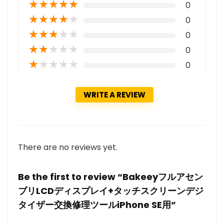
★
★
★
★
★
0
★
★
★
★
★
0
★
★
★
★
★
0
★
★
★
★
★
0
★
★
★
★
★
0
WRITE A REVIEW
There are no reviews yet.
Be the first to review “Bakeeyフルアセン
ブリLCDディスプレイ+タッチスクリーンデジ
タイザー交換修理ツールiPhone SE用”