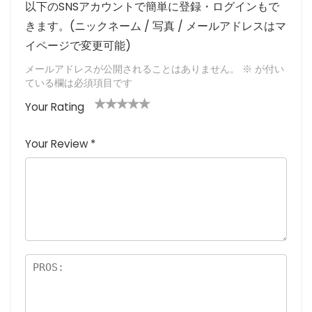
以下のSNSアカウントで簡単に登録・ログインもで
きます。(ニックネーム / 写真 / メールアドレスはマ
イページで変更可能)
メールアドレスが公開されることはありません。
※
が付い
ている欄は必須項目です
Your Rating
1
2つ
3つ星
4つ星
5つ星 (最
つ
星
(最高
(最高評
高評価: 5
Your Review
*
星
(最
評価:
価: 5つ
つ星)
(
高評
5つ
星)
最
価:
星)
高
5つ
評
星)
価
:
5