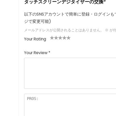
タッチスクリーンデジタイザーの交換”
以下のSNSアカウントで簡単に登録・ログインもで
ジで変更可能)
メールアドレスが公開されることはありません。
※
が付
Your Rating
1
2つ
3つ星
4つ星
5つ星 (最
つ
星
(最高
(最高評
高評価: 5
Your Review
*
星
(最
評価:
価: 5つ
つ星)
(
高評
5つ
星)
最
価:
星)
高
5つ
評
星)
価
:
5
つ