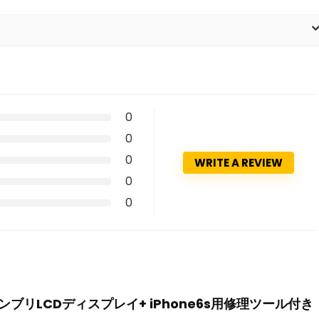
0
0
0
WRITE A REVIEW
0
0
eyフルアセンブリLCDディスプレイ+ iPhone6s用修理ツール付き