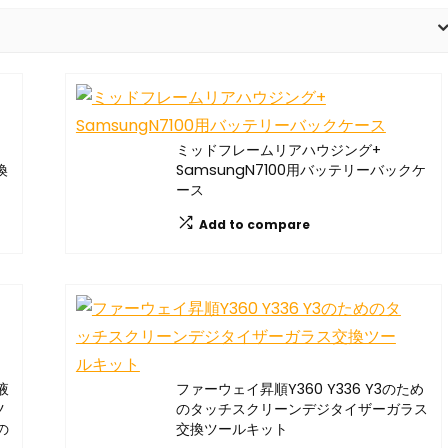
イ
ミッドフレームリアハウジング+
換
SamsungN7100用バッテリーバックケ
ース
Add to compare
液
ファーウェイ昇順Y360 Y336 Y3のため
ツ
のタッチスクリーンデジタイザーガラス
の
交換ツールキット