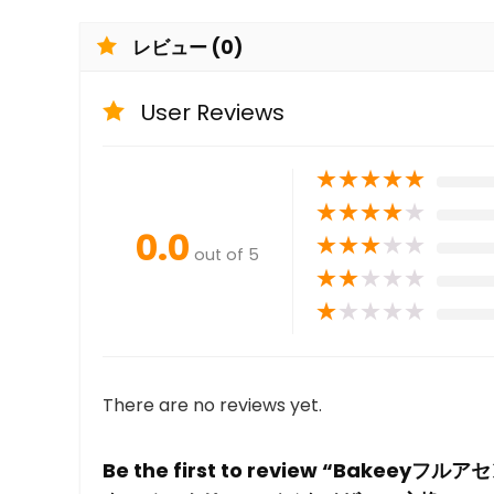
レビュー (0)
User Reviews
★
★
★
★
★
★
★
★
★
★
0.0
★
★
★
★
★
out of 5
★
★
★
★
★
★
★
★
★
★
There are no reviews yet.
Be the first to review “Bake