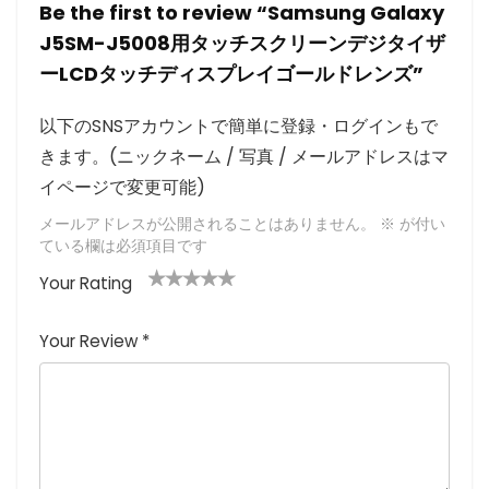
Be the first to review “Samsung Galaxy
J5SM-J5008用タッチスクリーンデジタイザ
ーLCDタッチディスプレイゴールドレンズ”
以下のSNSアカウントで簡単に登録・ログインもで
きます。(ニックネーム / 写真 / メールアドレスはマ
イページで変更可能)
メールアドレスが公開されることはありません。
※
が付い
ている欄は必須項目です
Your Rating
1
2つ
3つ星
4つ星
5つ星 (最
つ
星
(最高
(最高評
高評価: 5
Your Review
*
星
(最
評価:
価: 5つ
つ星)
(
高評
5つ
星)
最
価:
星)
高
5つ
評
星)