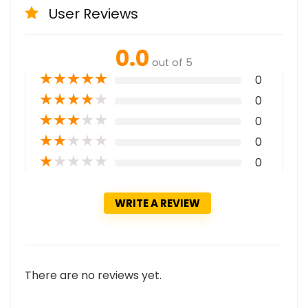
User Reviews
0.0
out of 5
★
★
★
★
★
0
★
★
★
★
★
0
★
★
★
★
★
0
★
★
★
★
★
0
★
★
★
★
★
0
WRITE A REVIEW
There are no reviews yet.