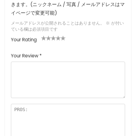
きます。(ニックネーム / 写真 / メールアドレスはマ
イページで変更可能)
メールアドレスが公開されることはありません。
※
が付い
ている欄は必須項目です
Your Rating
1
2つ
3つ星
4つ星
5つ星 (最
つ
星
(最高
(最高評
高評価: 5
Your Review
*
星
(最
評価:
価: 5つ
つ星)
(
高評
5つ
星)
最
価:
星)
高
5つ
評
星)
価
:
5
つ