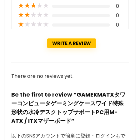
★
★
★
★
★
0
★
★
★
★
★
0
★
★
★
★
★
0
WRITE A REVIEW
There are no reviews yet.
Be the first to review “GAMEKMATXタワ
ーコンピュータゲーミングケースワイド特殊
形状の水冷デスクトップサポートPC用M-
ATX / ITXマザーボード”
以下のSNSアカウントで簡単に登録・ログインもで