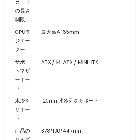
カード
の長さ
制限
CPUラ
最大高さ165mm
ジエー
ター
サポー
ATX / M-ATX / MINI-ITX
トマザ
ーボー
ド
水冷を
120mm水冷列をサポート
サポー
ト
商品の
378*190*447mm
サイズ