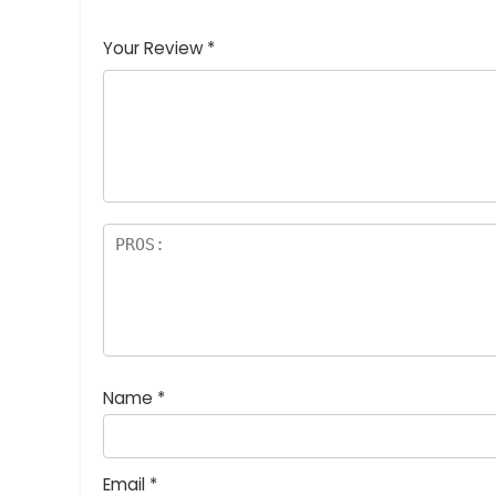
1
2つ
3つ星
4つ星
5つ星 (最
つ
星
(最高
(最高評
高評価: 5
Your Review
*
星
(最
評価:
価: 5つ
つ星)
(
高評
5つ
星)
最
価:
星)
高
5つ
評
星)
価
:
5
つ
星
)
Name
*
Email
*