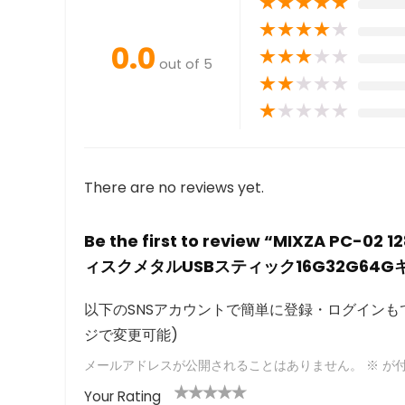
★
★
★
★
★
★
★
★
★
★
0.0
★
★
★
★
★
out of 5
★
★
★
★
★
★
★
★
★
★
There are no reviews yet.
Be the first to review “MIXZA 
ィスクメタルUSBスティック16G32G64
以下のSNSアカウントで簡単に登録・ログインもで
ジで変更可能)
メールアドレスが公開されることはありません。
※
が付
Your Rating