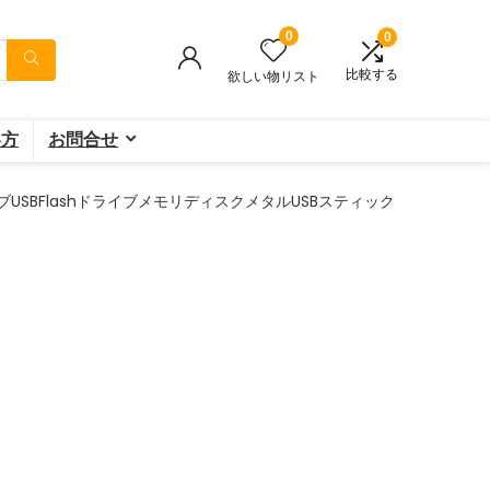
0
0
比較する
欲しい物リスト
い方
お問合せ
ンドライブUSBFlashドライブメモリディスクメタルUSBスティック