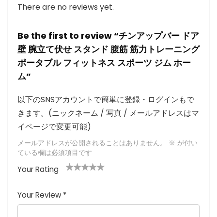
There are no reviews yet.
Be the first to review “チンアップバー ドア
壁 腕立て伏せ スタンド 腹筋 筋力トレーニング
ポータブル フィットネス スポーツ ジム ホー
ム”
以下のSNSアカウントで簡単に登録・ログインもで
きます。(ニックネーム / 写真 / メールアドレスはマ
イページで変更可能)
メールアドレスが公開されることはありません。
※
が付い
ている欄は必須項目です
Your Rating
1
2つ
3つ星
4つ星
5つ星 (最
つ
星
(最高
(最高評
高評価: 5
Your Review
*
星
(最
評価:
価: 5つ
つ星)