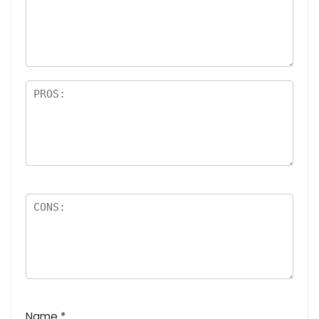
(
高評
5つ
星)
最
価:
星)
高
5つ
評
星)
価
:
5
つ
星
)
Name
*