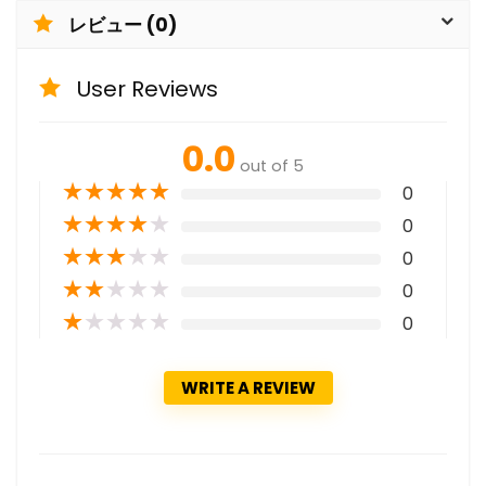
レビュー (0)
User Reviews
0.0
out of 5
★
★
★
★
★
0
★
★
★
★
★
0
★
★
★
★
★
0
★
★
★
★
★
0
★
★
★
★
★
0
WRITE A REVIEW