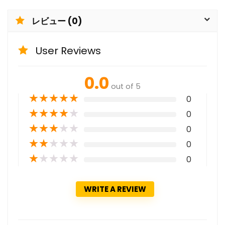
レビュー (0)
User Reviews
0.0
out of 5
★
★
★
★
★
0
★
★
★
★
★
0
★
★
★
★
★
0
★
★
★
★
★
0
★
★
★
★
★
0
WRITE A REVIEW