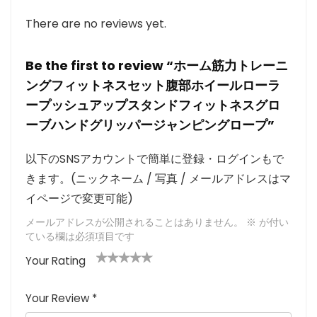
There are no reviews yet.
Be the first to review “ホーム筋力トレーニ
ングフィットネスセット腹部ホイールローラ
ープッシュアップスタンドフィットネスグロ
ーブハンドグリッパージャンピングロープ”
以下のSNSアカウントで簡単に登録・ログインもで
きます。(ニックネーム / 写真 / メールアドレスはマ
イページで変更可能)
メールアドレスが公開されることはありません。
※
が付い
ている欄は必須項目です
Your Rating
1
2つ
3つ星
4つ星
5つ星 (最
つ
星
(最高
(最高評
高評価: 5
Your Review
*
星
(最
評価:
価: 5つ
つ星)