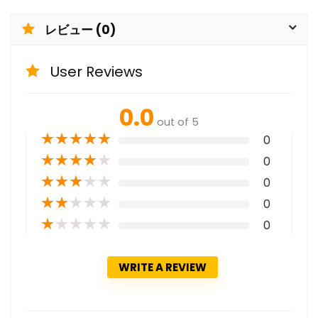
レビュー (0)
User Reviews
0.0
out of 5
★
★
★
★
★
0
★
★
★
★
★
0
★
★
★
★
★
0
★
★
★
★
★
0
★
★
★
★
★
0
WRITE A REVIEW