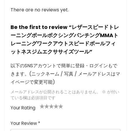
There are no reviews yet.
Be the first to review “レザースピードトレ
ーニングボールボクシングパンチングMMAト
レーニングワークアウトスピードボールフィ
ットネスジムエクササイズツール”
以下のSNSアカウントで簡単に登録・ログインもで
きます。(ニックネーム / 写真 / メールアドレスはマ
イページで変更可能)
メールアドレスが公開されることはありません。
※
が付い
ている欄は必須項目です
Your Rating
1
2つ
3つ星
4つ星
5つ星 (最
つ
星
(最高
(最高評
高評価: 5
Your Review
*
星
(最
評価:
価: 5つ
つ星)