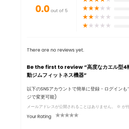
0.0
★
★
★
★
★
out of 5
★
★
★
★
★
★
★
★
★
★
There are no reviews yet.
Be the first to review “高
動ジムフィットネス機器”
以下のSNSアカウントで簡単に登録・ログインもで
ジで変更可能)
メールアドレスが公開されることはありません。
※
が付
Your Rating
1
2つ
3つ星
4つ星
5つ星 (最