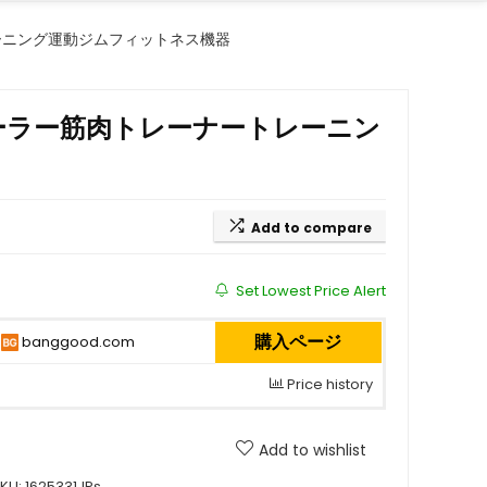
ーニング運動ジムフィットネス機器
ーラー筋肉トレーナートレーニン
Add to compare
Set Lowest Price Alert
購入ページ
banggood.com
Price history
Add to wishlist
KU:
1625331JPs