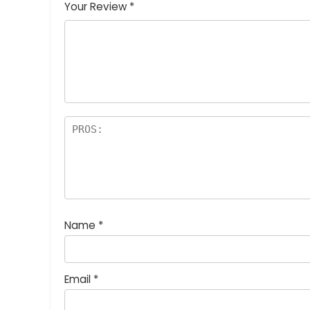
つ
星
(最高
(最高評
高評価: 5
Your Review
*
星
(最
評価:
価: 5つ
つ星)
(
高評
5つ
星)
最
価:
星)
高
5つ
評
星)
価
:
5
つ
星
)
Name
*
Email
*