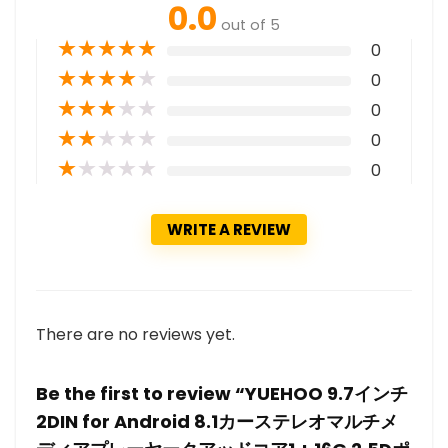
0.0
out of 5
★
★
★
★
★
0
★
★
★
★
★
0
★
★
★
★
★
0
★
★
★
★
★
0
★
★
★
★
★
0
WRITE A REVIEW
There are no reviews yet.
Be the first to review “YUEHOO 9.7インチ
2DIN for Android 8.1カーステレオマルチメ