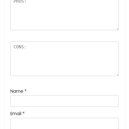
:
5
つ
星
)
Name
*
Email
*