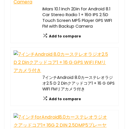
iMars 10.1 Inch 2Din for Android 8.1
Car Stereo Radio 1 + 16G IPS 2.5D
Touch Screen MP5 Player GPS WIFI
FM with Backup Camera
Add to compare
7インチAndroid 8.0カーステレオラジ
オ2.5 D 2 Dinクアッドコア1 + 16 G GPS
WIFI FMリアカメラ付き
Add to compare