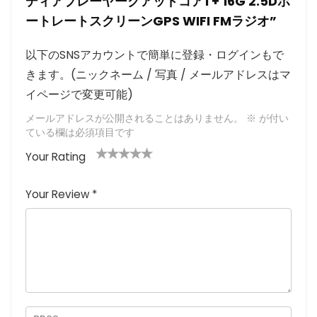
ディアプレーヤークアッドコア1 + 16G 2.5Dポ
ートレートスクリーンGPS WIFI FMラジオ”
以下のSNSアカウントで簡単に登録・ログインもで
きます。(ニックネーム / 写真 / メールアドレスはマ
イページで変更可能)
メールアドレスが公開されることはありません。
※
が付い
ている欄は必須項目です
Your Rating
1
2つ
3つ星
4つ星
5つ星 (最
つ
星
(最高
(最高評
高評価: 5
Your Review
*
星
(最
評価:
価: 5つ
つ星)
(
高評
5つ
星)
最
価:
星)
高
5つ
評
星)
価