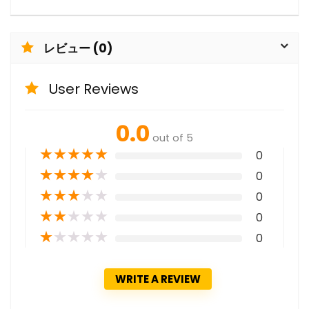
レビュー (0)
User Reviews
0.0
out of 5
★
★
★
★
★
0
★
★
★
★
★
0
★
★
★
★
★
0
★
★
★
★
★
0
★
★
★
★
★
0
WRITE A REVIEW