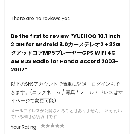
There are no reviews yet.
Be the first to review “YUEHOO 10.1 Inch
2 DIN for Android 8.0カーステレオ2 + 32G
クアッドコアMP5プレーヤーGPS WIFI 4G
AM RDS Radio for Honda Accord 2003-
2007”
以下のSNSアカウントで簡単に登録・ログインもで
きます。(ニックネーム / 写真 / メールアドレスはマ
イページで変更可能)
メールアドレスが公開されることはありません。
※
が付い
ている欄は必須項目です
Your Rating
1
2つ
3つ星
4つ星
5つ星 (最