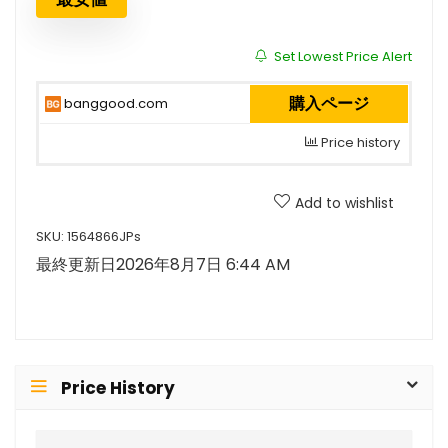
Set Lowest Price Alert
購入ページ
banggood.com
Price history
Add to wishlist
SKU:
1564866JPs
最終更新日2026年8月7日 6:44 AM
Price History