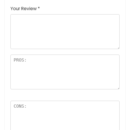
つ
星
(最高
(最高評
高評価: 5
Your Review
*
星
(最
評価:
価: 5つ
つ星)
(
高評
5つ
星)
最
価:
星)
高
5つ
評
星)
価
:
5
つ
星
)