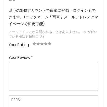
以下のSNSアカウントで簡単に登録・ログインもで
きます。(ニックネーム / 写真 / メールアドレスはマ
イページで変更可能)
メールアドレスが公開されることはありません。
※
が付い
ている欄は必須項目です
Your Rating
1
2つ
3つ星
4つ星
5つ星 (最
つ
星
(最高
(最高評
高評価: 5
Your Review
*
星
(最
評価:
価: 5つ
つ星)
(
高評
5つ
星)
最
価:
星)
高
5つ
評
星)
価
: