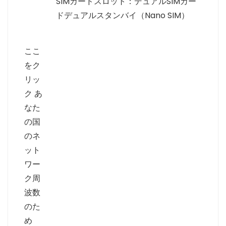
SIMカードスロット：デュアルSIMカー
ドデュアルスタンバイ（Nano SIM）
ここ
をク
リッ
ク あ
なた
の国
のネ
ット
ワー
ク周
波数
のた
め