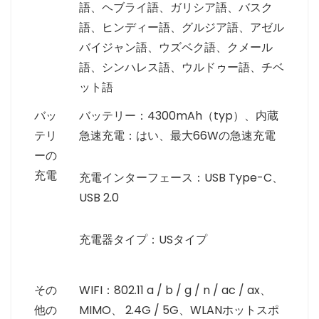
語、ヘブライ語、ガリシア語、バスク
語、ヒンディー語、グルジア語、アゼル
バイジャン語、ウズベク語、クメール
語、シンハレス語、ウルドゥー語、チベ
ット語
バッ
バッテリー：4300mAh（typ）、内蔵
テリ
急速充電：はい、最大66Wの急速充電
ーの
充電
充電インターフェース：USB Type-C、
USB 2.0
充電器タイプ：USタイプ
その
WIFI：802.11 a / b / g / n / ac / ax、
他の
MIMO、 2.4G / 5G、WLANホットスポ