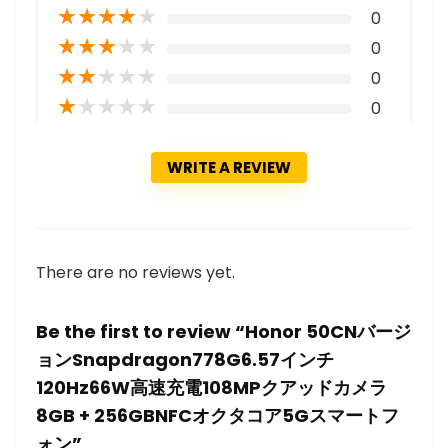
★
★
★
★
★
0
★
★
★
★
★
0
★
★
★
★
★
0
★
★
★
★
★
0
WRITE A REVIEW
There are no reviews yet.
Be the first to review “Honor 50CNバージ
ョンSnapdragon778G6.57インチ
120Hz66W高速充電108MPクアッドカメラ
8GB + 256GBNFCオクタコア5Gスマートフ
ォン”