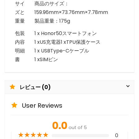
サイ
商品のサイズ：
ズと
159.96mm×73.76mm×7.78mm
重量
製品重量：175g
包装
1 x Honor50スマートフォン
内容
1 xUS充電器1 xTPU保護ケース
明細
1 x USBType-Cケーブル
書
1 xSIMピン
レビュー (0)
User Reviews
0.0
out of 5
★
★
★
★
★
0