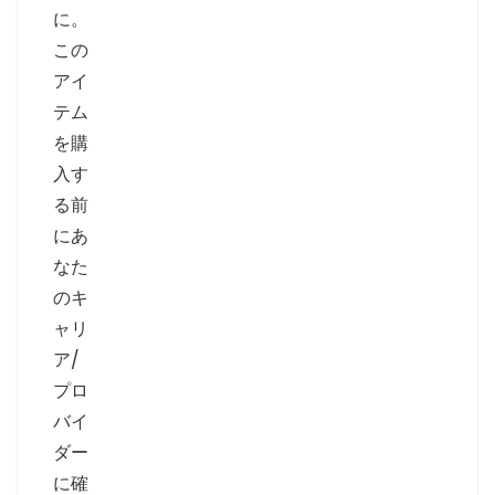
に。
この
アイ
テム
を購
入す
る前
にあ
なた
のキ
ャリ
ア/
プロ
バイ
ダー
に確