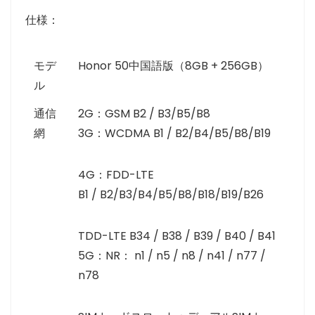
仕様：
モデ
Honor 50中国語版（8GB + 256GB）
ル
通信
2G：GSM B2 / B3/B5/B8
網
3G：WCDMA B1 / B2/B4/B5/B8/B19
4G：FDD-LTE
B1 / B2/B3/B4/B5/B8/B18/B19/B26
TDD-LTE B34 / B38 / B39 / B40 / B41
5G：NR： n1 / n5 / n8 / n41 / n77 /
n78