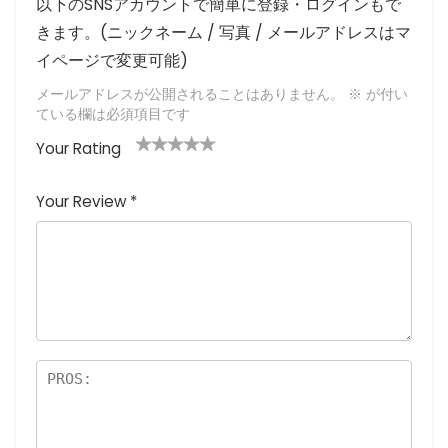
以下のSNSアカウントで簡単に登録・ログインもで
きます。(ニックネーム / 写真 / メールアドレスはマ
イページで変更可能)
メールアドレスが公開されることはありません。
※
が付い
ている欄は必須項目です
Your Rating
1
2つ
3つ星
4つ星
5つ星 (最
つ
星
(最高
(最高評
高評価: 5
Your Review
*
星
(最
評価:
価: 5つ
つ星)
(
高評
5つ
星)
最
価:
星)
高
5つ
評
星)
価
:
5
つ