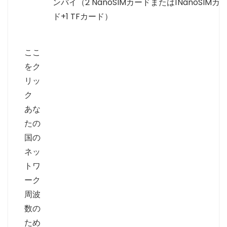
ンバイ（2 NanoSIMカードまたは1NanoSIMカ
ド+1 TFカード）
ここ
をク
リッ
ク
あな
たの
国の
ネッ
トワ
ーク
周波
数の
ため