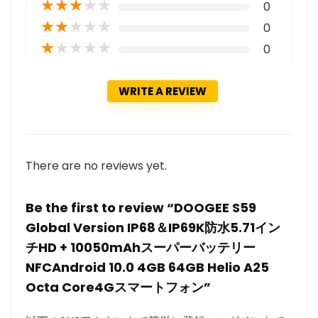
★
★
★
★
★
0
★
★
★
★
★
0
★
★
★
★
★
0
WRITE A REVIEW
There are no reviews yet.
Be the first to review “DOOGEE S59
Global Version IP68＆IP69K防水5.71イン
チHD + 10050mAhスーパーバッテリー
NFCAndroid 10.0 4GB 64GB Helio A25
Octa Core4Gスマートフォン”