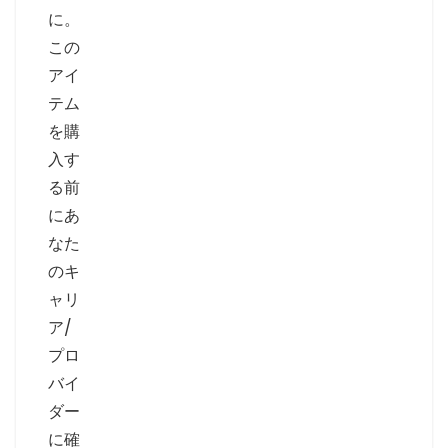
に。
この
アイ
テム
を購
入す
る前
にあ
なた
のキ
ャリ
ア/
プロ
バイ
ダー
に確