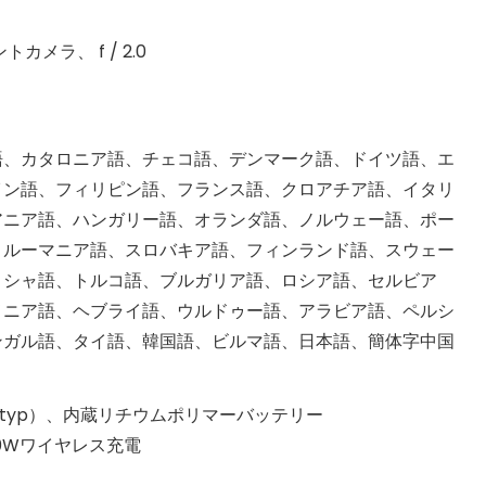
カメラ、 f / 2.0
語、カタロニア語、チェコ語、デンマーク語、ドイツ語、エ
イン語、フィリピン語、フランス語、クロアチア語、イタリ
アニア語、ハンガリー語、オランダ語、ノルウェー語、ポー
、ルーマニア語、スロバキア語、フィンランド語、スウェー
リシャ語、トルコ語、ブルガリア語、ロシア語、セルビア
メニア語、ヘブライ語、ウルドゥー語、アラビア語、ペルシ
ンガル語、タイ語、韓国語、ビルマ語、日本語、簡体字中国
（typ）、内蔵リチウムポリマーバッテリー
0Wワイヤレス充電