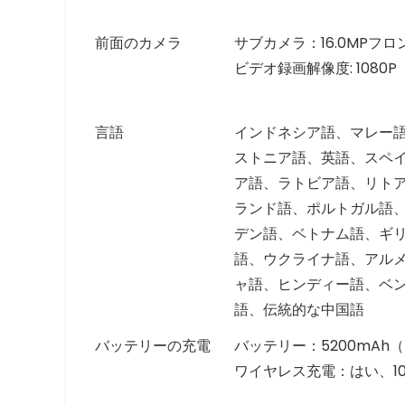
前面のカメラ
サブカメラ：16.0MPフロント
ビデオ録画解像度: 1080P
言語
インドネシア語、マレー
ストニア語、英語、スペ
ア語、ラトビア語、リト
ランド語、ポルトガル語
デン語、ベトナム語、ギ
語、ウクライナ語、アル
ャ語、ヒンディー語、ベ
語、伝統的な中国語
バッテリーの充電
バッテリー：5200mAh
ワイヤレス充電：はい、1