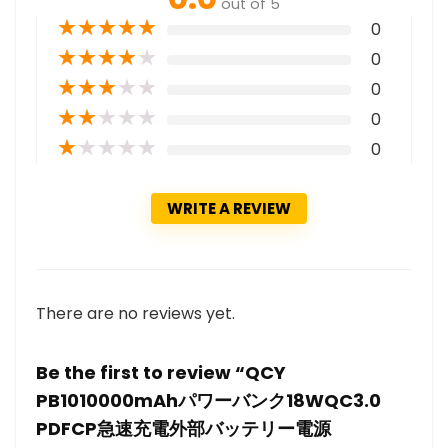
out of 5
★
★
★
★
★
0
★
★
★
★
★
0
★
★
★
★
★
0
★
★
★
★
★
0
★
★
★
★
★
0
WRITE A REVIEW
There are no reviews yet.
Be the first to review “QCY
PB1010000mAhパワーバンク18WQC3.0
PDFCP急速充電外部バッテリー電源