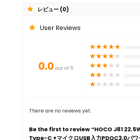
レビュー (0)
User Reviews
★
★
★
★
★
★
★
★
★
★
0.0
★
★
★
★
★
out of 5
★
★
★
★
★
★
★
★
★
★
There are no reviews yet.
Be the first to review “HOCO J
Type-C +マイクロUSB入力PDQC3.0パワーバン