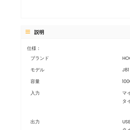
説明
仕様：
ブランド
HO
モデル
J81
容量
10
入力
マ
タイ
出力
US
タイ