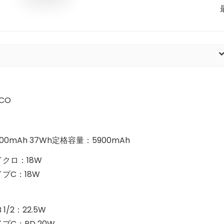
CO
000mAh 37Wh定格容量：5900mAh
イクロ：18W
プC：18W
B 1/2：22.5W
プC：PD 20W