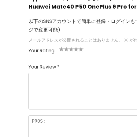
Huawei Mate40 P50 OnePlus 9 Pro fo
以下のSNSアカウントで簡単に登録・ログインもで
ジで変更可能)
メールアドレスが公開されることはありません。
※
が付
Your Rating
1
2つ
3つ星
4つ星
5つ星 (最
つ
星
(最高
(最高評
高評価: 5
Your Review
*
星
(最
評価:
価: 5つ
つ星)
(
高評
5つ
星)
最
価:
星)
高
5つ
評
星)
価
:
5