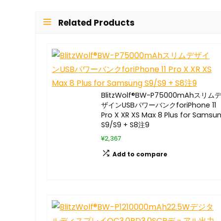
Related Products
BlitzWolf®BW-P75000mAhスリム
ザインUSBパワーバンクforiPhone 11
Pro X XR XS Max 8 Plus for Samsu
S9/S9 + S8注9
¥2,367
Add to compare