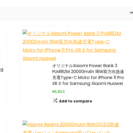
デ
オリジナルXiaomi Power Bank 3
ng
PLM18ZM 20000mAh 18W双方向急速
充電Type-C Mciro for iPhone 11 Pro
XR X for Samsung Xiaomi Huawei
¥6,803
Add to compare