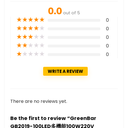
0.0
out of 5
★
★
★
★
★
0
★
★
★
★
★
0
★
★
★
★
★
0
★
★
★
★
★
0
★
★
★
★
★
0
WRITE A REVIEW
There are no reviews yet.
Be the first to review “GreenBar
GB2019-100LED多機能100W220V