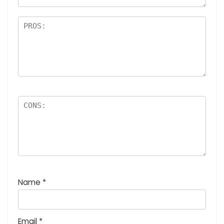
評
星)
価
:
5
つ
星
)
Name
*
Email
*