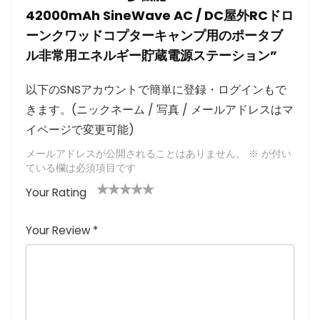
42000mAh SineWave AC / DC屋外RCドロ
ーンクワッドコプターキャンプ用のポータブ
ル非常用エネルギー貯蔵電源ステーション”
以下のSNSアカウントで簡単に登録・ログインもで
きます。(ニックネーム / 写真 / メールアドレスはマ
イページで変更可能)
メールアドレスが公開されることはありません。
※
が付い
ている欄は必須項目です
Your Rating
1
2つ
3つ星
4つ星
5つ星 (最
つ
星
(最高
(最高評
高評価: 5
Your Review
*
星
(最
評価:
価: 5つ
つ星)
(
高評
5つ
星)
最
価:
星)
高
5つ