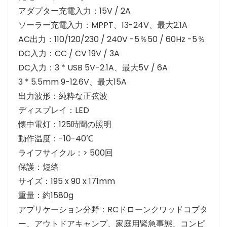
アダプター充電入力：15V / 2A
ソーラー充電入力：MPPT、13-24V、最大2.1A
AC出力：110/120/230 / 240V -5％50 / 60Hz -5％
DC入力：CC / CV 19V / 3A
DC入力：3 * USB 5V-2.1A、最大5V / 6A
3 * 5.5mm 9-12.6V、最大15A
出力波形：純粋な正弦波
ディスプレイ：LED
懐中電灯：125時間の照明
動作温度：-10-40℃
ライフサイクル：> 500回
保護：短絡
サイズ：195 x 90 x 171mm
重量：約1580g
アプリケーション分野：RCドローンクワッドコプタ
ー、アウトドアキャンプ、家庭用緊急事態、コンピ