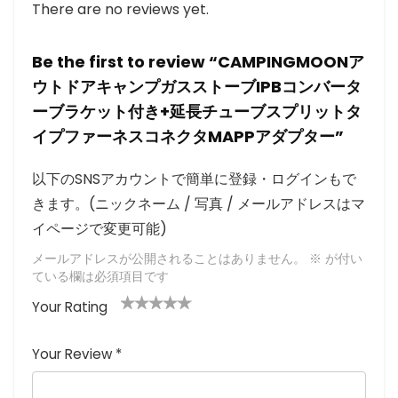
There are no reviews yet.
Be the first to review “CAMPINGMOONア
ウトドアキャンプガスストーブIPBコンバータ
ーブラケット付き+延長チューブスプリットタ
イプファーネスコネクタMAPPアダプター”
以下のSNSアカウントで簡単に登録・ログインもで
きます。(ニックネーム / 写真 / メールアドレスはマ
イページで変更可能)
メールアドレスが公開されることはありません。
※
が付い
ている欄は必須項目です
Your Rating
1
2つ
3つ星
4つ星
5つ星 (最
つ
星
(最高
(最高評
高評価: 5
Your Review
*
星
(最
評価:
価: 5つ
つ星)
(
高評
5つ
星)