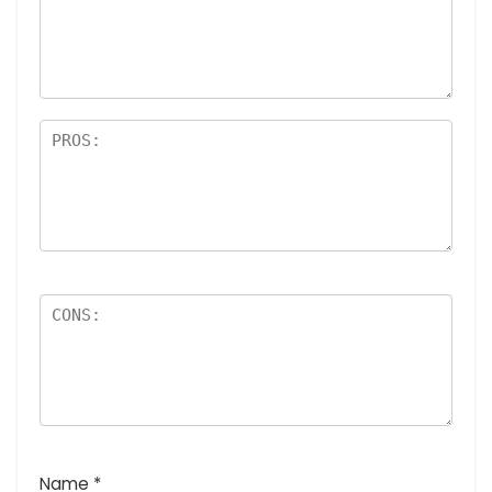
最
価:
星)
高
5つ
評
星)
価
:
5
つ
星
)
Name
*