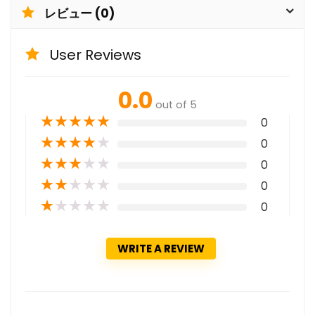
レビュー (0)
User Reviews
0.0
out of 5
★
★
★
★
★
0
★
★
★
★
★
0
★
★
★
★
★
0
★
★
★
★
★
0
★
★
★
★
★
0
WRITE A REVIEW