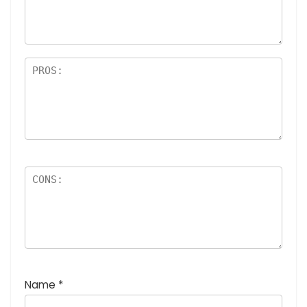
最
価:
星)
高
5つ
評
星)
価
:
5
つ
星
)
Name
*