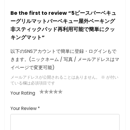
Be the first to review “5ピースバーベキュ
ーグリルマットバーベキュー屋外ベーキング
非スティックパッド再利用可能で簡単にクッ
キングマット”
以下のSNSアカウントで簡単に登録・ログインもで
きます。(ニックネーム / 写真 / メールアドレスはマ
イページで変更可能)
メールアドレスが公開されることはありません。
※
が付い
ている欄は必須項目です
Your Rating
1
2つ
3つ星
4つ星
5つ星 (最
つ
星
(最高
(最高評
高評価: 5
Your Review
*
星
(最
評価:
価: 5つ
つ星)
(
高評
5つ
星)