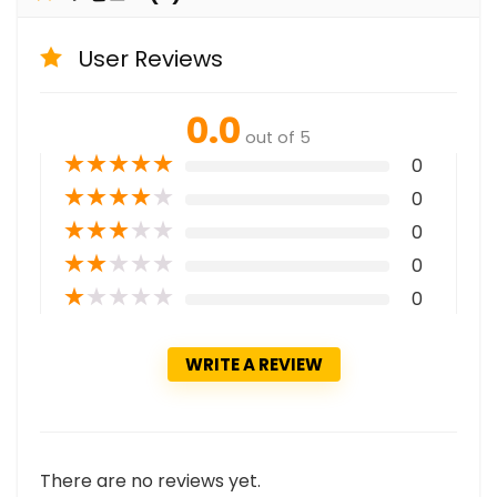
User Reviews
0.0
out of 5
★
★
★
★
★
0
★
★
★
★
★
0
★
★
★
★
★
0
★
★
★
★
★
0
★
★
★
★
★
0
WRITE A REVIEW
There are no reviews yet.