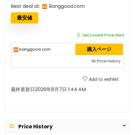
Best deal at:
banggood.com
最安値
Set Lowest Price Alert
購入ページ
banggood.com
Price history
Add to wishlist
最終更新日2026年8月7日 1:44 AM
Price History