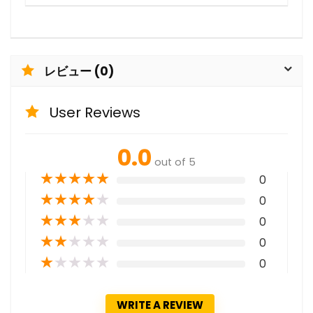
レビュー (0)
User Reviews
0.0
out of 5
★
★
★
★
★
0
★
★
★
★
★
0
★
★
★
★
★
0
★
★
★
★
★
0
★
★
★
★
★
0
WRITE A REVIEW