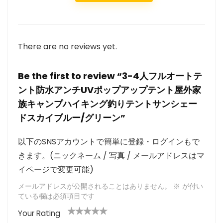
There are no reviews yet.
Be the first to review “3-4人フルオートテ
ント防水アンチUVポップアップテント屋外家
族キャンプハイキング釣りテントサンシェー
ドスカイブルー/グリーン”
以下のSNSアカウントで簡単に登録・ログインもで
きます。(ニックネーム / 写真 / メールアドレスはマ
イページで変更可能)
メールアドレスが公開されることはありません。
※
が付い
ている欄は必須項目です
Your Rating
1
2つ
3つ星
4つ星
5つ星 (最