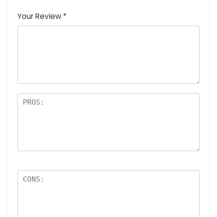
つ
星
(最高
(最高評
高評価: 5
Your Review
*
星
(最
評価:
価: 5つ
つ星)
(
高評
5つ
星)
最
価:
星)
高
5つ
評
星)
価
:
5
つ
星
)