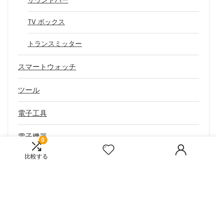
サウンドバー
TV ボックス
トランスミッター
スマートウォッチ
ツール
電子工具
電子機器
0
比較する
3Dプリンター&消耗品
3Dプリンターツール
学習と教育