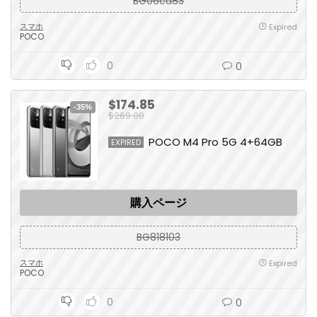
BG06ca83
スマホ
Expired
POCO
0
0
$174.85
-35%
$269.00
POCO M4 Pro 5G 4+64GB
EXPIRED
購入ページ
BG818103
スマホ
Expired
POCO
0
0