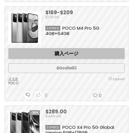
$169-$209
$179.00
POCO M4 Pro 5G
EXPIRED
4GB+64GB
購入ページ
BGcd1a83
スマホ
Expired
POCO
0
0
$289.00
-36%
$449.00
POCO X4 Pro 5G Global
EXPIRED
Version 6GB+128GB