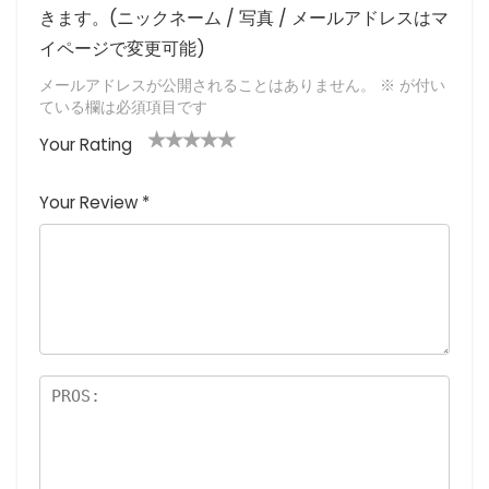
きます。(ニックネーム / 写真 / メールアドレスはマ
イページで変更可能)
メールアドレスが公開されることはありません。
※
が付い
ている欄は必須項目です
Your Rating
1
2つ
3つ星
4つ星
5つ星 (最
つ
星
(最高
(最高評
高評価: 5
Your Review
*
星
(最
評価:
価: 5つ
つ星)
(
高評
5つ
星)
最
価:
星)
高
5つ
評
星)
価
:
5
つ