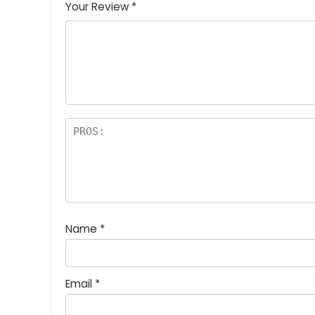
つ
星
(最高
(最高評
高評価: 5
Your Review
*
星
(最
評価:
価: 5つ
つ星)
(
高評
5つ
星)
最
価:
星)
高
5つ
評
星)
価
:
5
つ
星
)
Name
*
Email
*