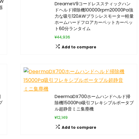
W
DreameV9コードレススティックハン
器
ドヘルド掃除機100000rpm20000Pa強
力な吸引120AWブラシレスモーター軽量
ホームハードフロアカーペットカーペッ
ト60分ランタイム
¥44,936
Add to compare
引
DeermaDX700ホームハンドヘルド掃
プ
除機15000Pa吸引フレキシブルポータブ
ル超静音ミニ集塵機
¥12,149
Add to compare