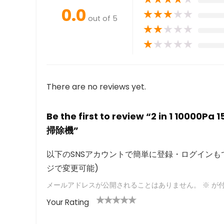
0.0
★
★
★
★
★
out of 5
★
★
★
★
★
★
★
★
★
★
There are no reviews yet.
Be the first to review “2 in 
掃除機”
以下のSNSアカウントで簡単に登録・ログインもで
ジで変更可能)
メールアドレスが公開されることはありません。
※
が付
Your Rating
1
2つ
3つ星
4つ星
5つ星 (最