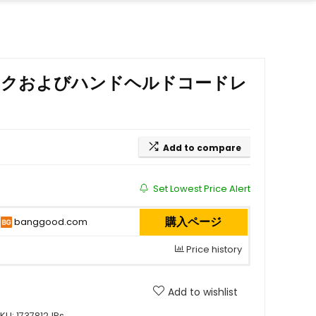
引スティックおよびハンドヘルドコードレ
Add to compare
Set Lowest Price Alert
購入ページ
banggood.com
Price history
Add to wishlist
KU:
1737812JPs