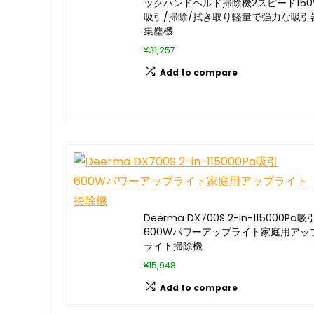
ックハンドヘルド掃除機2スピード150
吸引/掃除/拭き取り軽量で強力な吸引
集塵機
¥31,257
Add to compare
Deerma DX700S 2-in-115000Pa吸
600Wパワーアップライト家庭用アッ
ライト掃除機
¥15,948
Add to compare