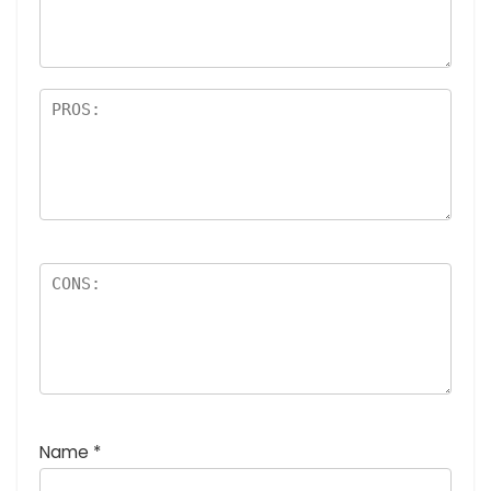
高
5つ
評
星)
価
:
5
つ
星
)
Name
*