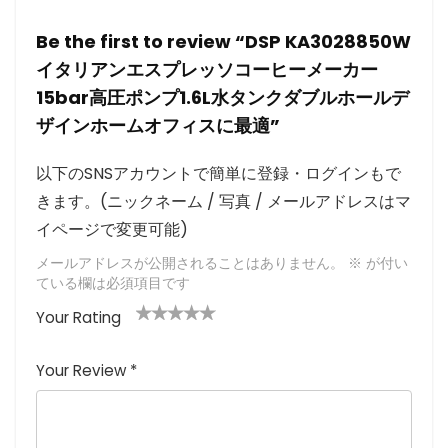
Be the first to review “DSP KA3028850W
イタリアンエスプレッソコーヒーメーカー
15bar高圧ポンプ1.6L水タンクダブルホールデ
ザインホームオフィスに最適”
以下のSNSアカウントで簡単に登録・ログインもで
きます。(ニックネーム / 写真 / メールアドレスはマ
イページで変更可能)
メールアドレスが公開されることはありません。
※
が付い
ている欄は必須項目です
Your Rating
1
2つ
3つ星
4つ星
5つ星 (最
つ
星
(最高
(最高評
高評価: 5
Your Review
*
星
(最
評価:
価: 5つ
つ星)
(
高評
5つ
星)
最
価:
星)