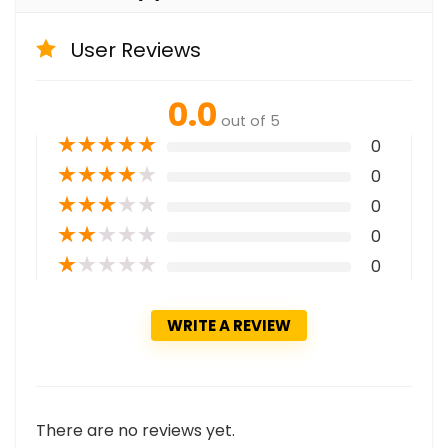
User Reviews
0.0
out of 5
★
★
★
★
★
0
★
★
★
★
★
0
★
★
★
★
★
0
★
★
★
★
★
0
★
★
★
★
★
0
WRITE A REVIEW
There are no reviews yet.