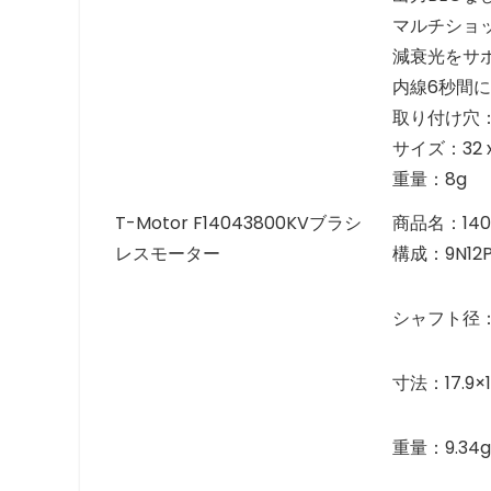
マルチショッ
減衰光をサ
内線6秒間に
取り付け穴：
サイズ：32 x
重量：8g
T-Motor F14043800KVブラシ
商品名：140
レスモーター
構成：9N12
シャフト径：
寸法：17.9
重量：9.34g