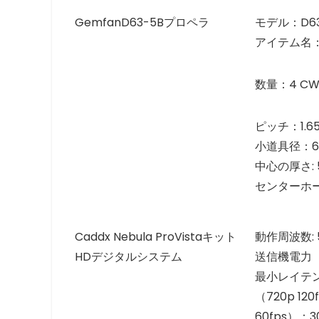
GemfanD63-5Bプロペラ
モデル：D6
アイテム名：
数量：4 CW
ピッチ：1.6
小道具径：63.
中心の厚さ:
センターホー
Caddx Nebula ProVistaキット
動作周波数: 5
HDデジタルシステム
送信機電力（EI
最小レイテ
（720p 1
60fps）：3