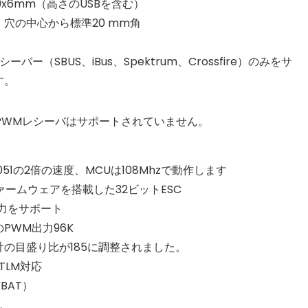
29x6mm（高さのUSBを含む）
穴の中心から標準20 mm角
ーバー（SBUS、iBus、Spektrum、Crossfire）のみをサ
す。
びPWMレシーバはサポートされていません。
F051の2倍の速度、MCUは108Mhzで動作します
2ファームウェアを搭載した32ビットESC
入力をサポート
PWM出力96K
計の目盛り比が185に調整されました。
TLM対応
BAT）
し