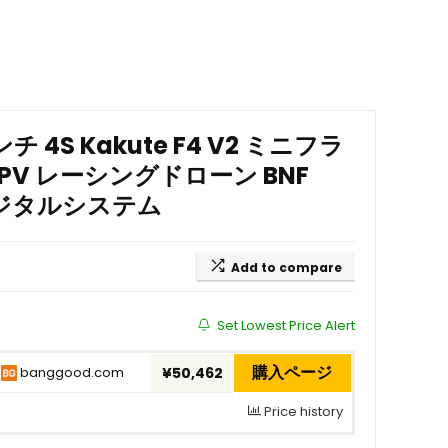
 インチ 4S Kakute F4 V2 ミニフラ
FPV レーシングドローン BNF
 デジタルシステム
Add to compare
Set Lowest Price Alert
購入ページ
banggood.com
¥50,462
Price history