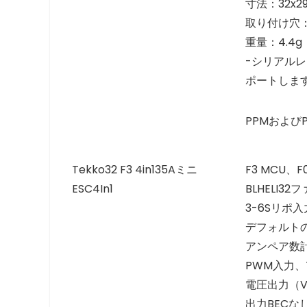
寸法：32x
取り付け穴：
重量：4.4g
-シリアルレシ
ポートしま
PPMおよ
Tekko32 F3 4in135Aミニ
F3 MCU、
ESC4In1
BLHELI3
3-6Sリポ
デフォルトの
アンペア数
PWM入力、
電圧出力（V
出力BECな