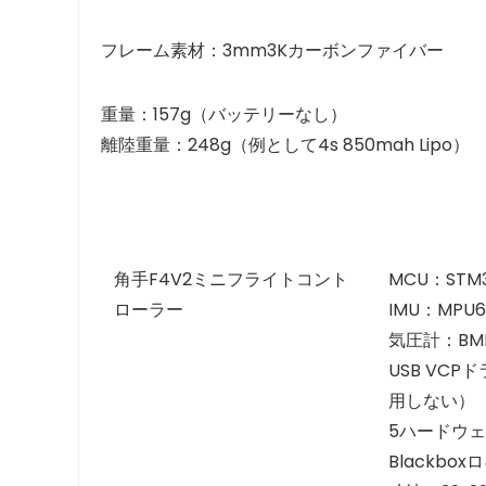
フレーム素材：3mm3Kカーボンファイバー
重量：157g（バッテリーなし）
離陸重量：248g（例として4s 850mah Lipo）
角手F4V2ミニフライトコント
MCU：STM
ローラー
IMU：MPU6
気圧計：BMP
USB VC
用しない）
5ハードウェアU
Blackbo