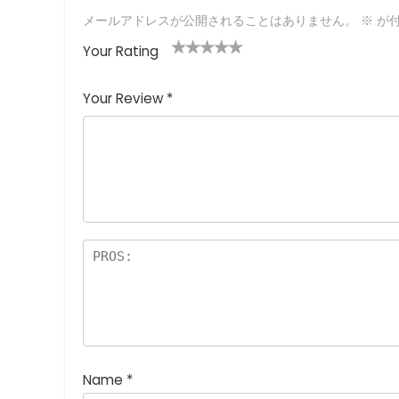
メールアドレスが公開されることはありません。
※
が付
Your Rating
1
2つ
3つ星
4つ星
5つ星 (最
つ
星
(最高
(最高評
高評価: 5
Your Review
*
星
(最
評価:
価: 5つ
つ星)
(
高評
5つ
星)
最
価:
星)
高
5つ
評
星)
価
:
5
つ
星
)
Name
*