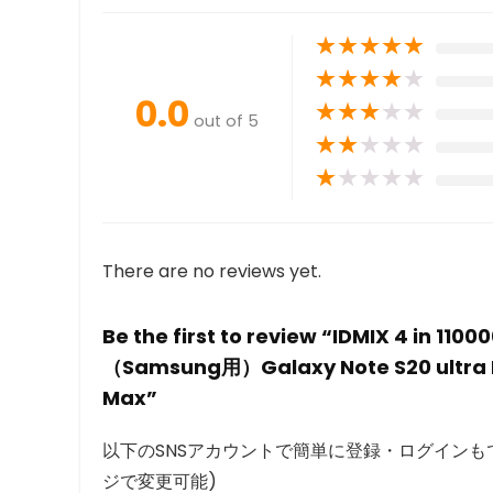
★
★
★
★
★
★
★
★
★
★
0.0
★
★
★
★
★
out of 5
★
★
★
★
★
★
★
★
★
★
There are no reviews yet.
Be the first to review “IDMIX 
（Samsung用）Galaxy Note S20 ultra Hu
Max”
以下のSNSアカウントで簡単に登録・ログインもで
ジで変更可能)