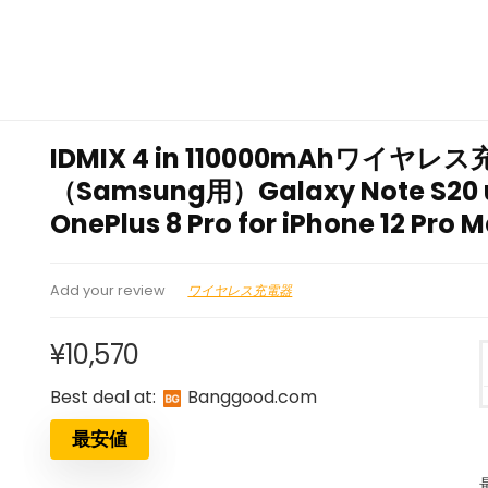
IDMIX 4 in 110000mAhワイ
（Samsung用）Galaxy Note S20 u
OnePlus 8 Pro for iPhone 12 Pro 
ワイヤレス充電器
Add your review
¥
10,570
Best deal at:
banggood.com
最安値