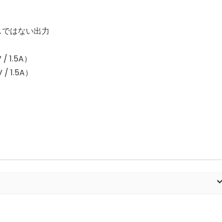
スではない出力
/ 1.5A）
/ 1.5A）