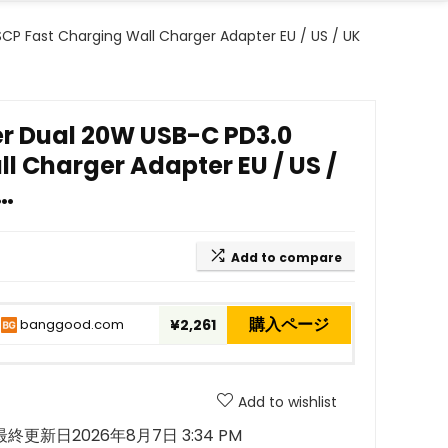
CP Fast Charging Wall Charger Adapter EU / US / UK
er Dual 20W USB-C PD3.0
l Charger Adapter EU / US /
r…
Add to compare
購入ページ
banggood.com
¥2,261
Add to wishlist
最終更新日2026年8月7日 3:34 PM