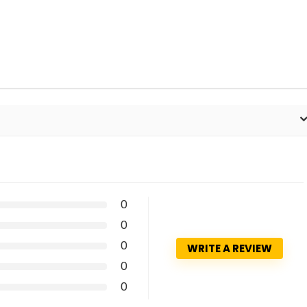
0
0
0
WRITE A REVIEW
0
0