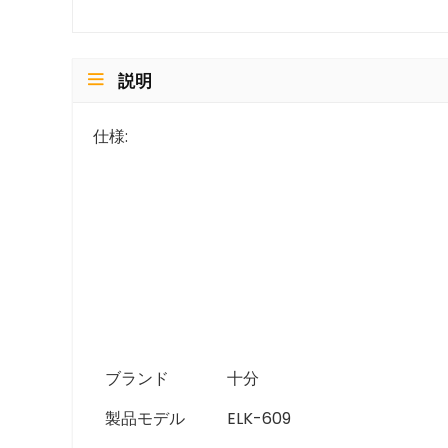
説明
仕様
:
ブランド
十分
製品モデル
ELK-609