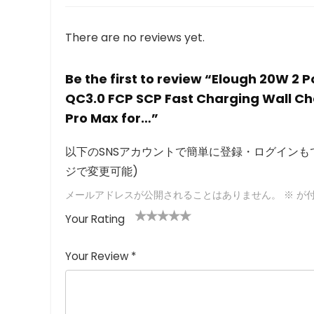
There are no reviews yet.
Be the first to review “Elough 20W 2
QC3.0 FCP SCP Fast Charging Wall Cha
Pro Max for…”
以下のSNSアカウントで簡単に登録・ログインもで
ジで変更可能)
メールアドレスが公開されることはありません。
※
が付
Your Rating
1
2つ
3つ星
4つ星
5つ星 (最
つ
星
(最高
(最高評
高評価: 5
Your Review
*
星
(最
評価:
価: 5つ
つ星)
(
高評
5つ
星)
最
価:
星)