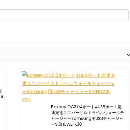
電
8
Bakeey QC3.04ポート4USBポート急
速充電ユニバーサルトラベルウォールチ
ャージャーSamsung用USBチャージャ
ーS10HUWEI K30