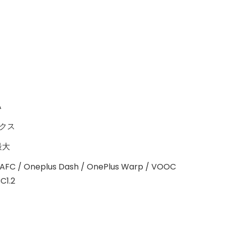
A
マックス
A最大
/ AFC / Oneplus Dash / OnePlus Warp / VOOC
BC1.2