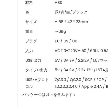
材料
ABS
色
緑/青/白/ブラック
サイズ
〜68 * 42 * 23mm
重量
〜68g
プラグ
EU / US / UK
入力
AC 110-220V〜50 / 60Hz 0.5
USB 出力
5V / 3A 9V / 2.212V / 1.67
タイプC出力
5V / 3A 9V / 2.2A 12V /1.67
USB-Aプロト
QC3.0 / QC2.0 / SCP / FCP 
コル
1.0,2.0,3.0,4.0 / Apple 2.4A / 
パッケージは以下を含みます：