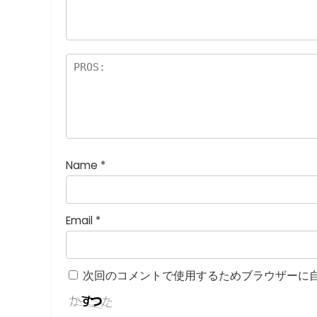
高
5つ
評
星)
価
:
5
つ
星
)
Name
*
Email
*
次回のコメントで使用するためブラウザーに