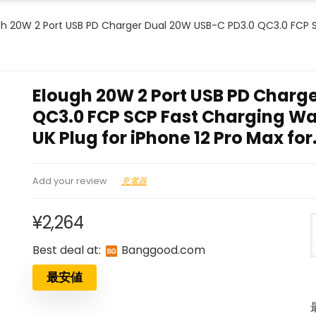
gh 20W 2 Port USB PD Charger Dual 20W USB-C PD3.0 QC3.0 FCP S
Elough 20W 2 Port USB PD Charg
QC3.0 FCP SCP Fast Charging Wal
UK Plug for iPhone 12 Pro Max fo
充電器
Add your review
¥
2,264
Best deal at:
banggood.com
最安値