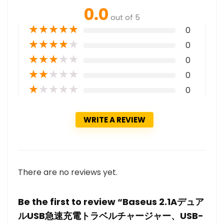
0.0
out of 5
★
★
★
★
★
0
★
★
★
★
★
0
★
★
★
★
★
0
★
★
★
★
★
0
★
★
★
★
★
0
WRITE A REVIEW
There are no reviews yet.
Be the first to review “Baseus 2.1Aデュア
ルUSB急速充電トラベルチャージャー、USB-