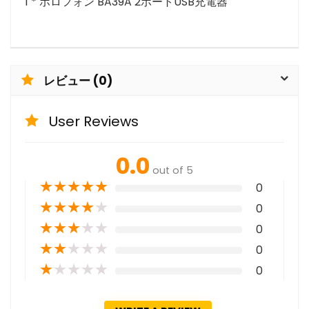
1 * ボロフォン BA39A 2ポートUSB充電器
レビュー (0)
User Reviews
0.0
out of 5
★
★
★
★
★
0
★
★
★
★
★
0
★
★
★
★
★
0
★
★
★
★
★
0
★
★
★
★
★
0