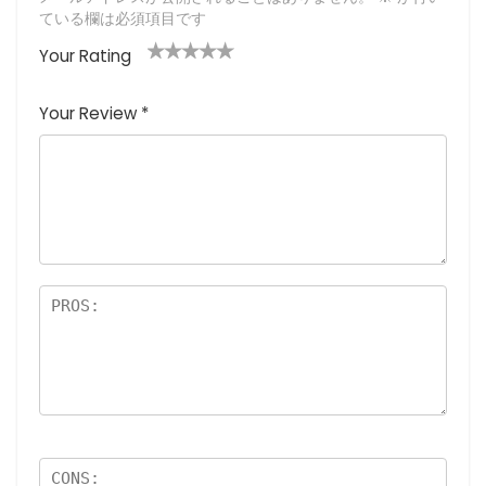
ている欄は必須項目です
Your Rating
1
2つ
3つ星
4つ星
5つ星 (最
つ
星
(最高
(最高評
高評価: 5
Your Review
*
星
(最
評価:
価: 5つ
つ星)
(
高評
5つ
星)
最
価:
星)
高
5つ
評
星)
価
:
5
つ
星
)