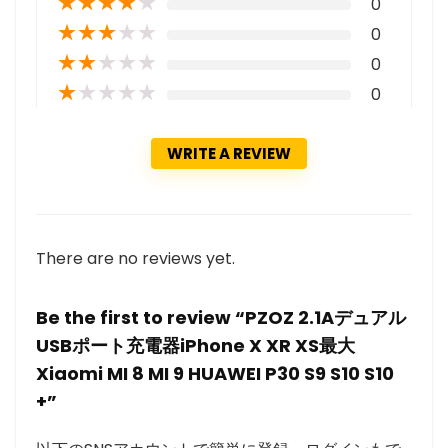
★
★
★
★
★
0
★
★
★
★
★
0
★
★
★
★
★
0
★
★
★
★
★
0
WRITE A REVIEW
There are no reviews yet.
Be the first to review “PZOZ 2.1Aデュアル
USBポート充電器iPhone X XR XS最大
Xiaomi MI 8 MI 9 HUAWEI P30 S9 S10 S10
+”