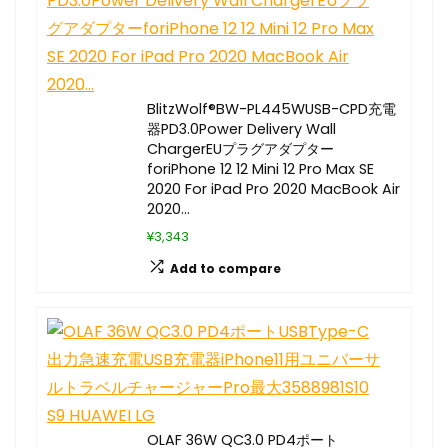
BlitzWolf®BW-PL445WUSB-CPD充電
器PD3.0Power Delivery Wall
ChargerEUプラグアダプター
foriPhone 12 12 Mini 12 Pro Max SE
2020 For iPad Pro 2020 MacBook Air
2020…
¥3,343
Add to compare
OLAF 36W QC3.0 PD4ポート