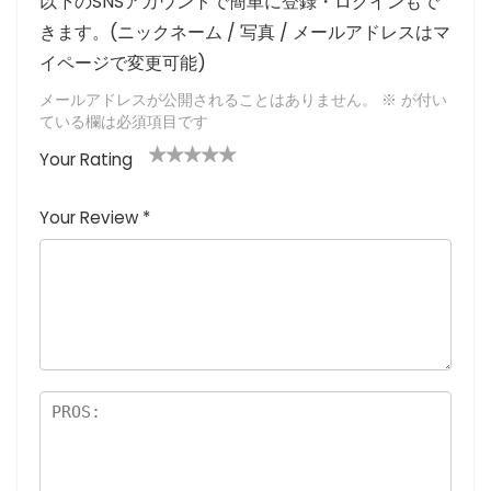
以下のSNSアカウントで簡単に登録・ログインもで
きます。(ニックネーム / 写真 / メールアドレスはマ
イページで変更可能)
メールアドレスが公開されることはありません。
※
が付い
ている欄は必須項目です
Your Rating
1
2つ
3つ星
4つ星
5つ星 (最
つ
星
(最高
(最高評
高評価: 5
Your Review
*
星
(最
評価:
価: 5つ
つ星)
(
高評
5つ
星)
最
価:
星)
高
5つ
評
星)
価
:
5
つ