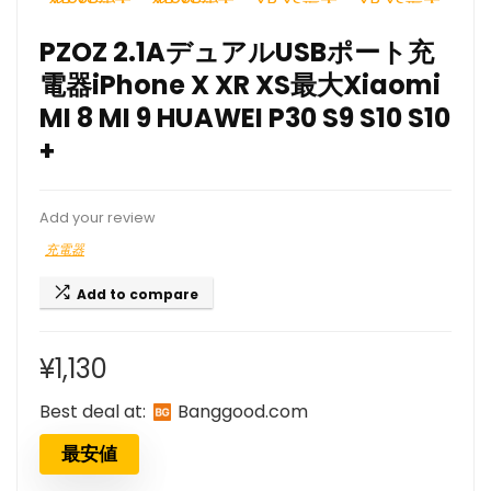
PZOZ 2.1AデュアルUSBポート充
電器iPhone X XR XS最大Xiaomi
MI 8 MI 9 HUAWEI P30 S9 S10 S10
+
Add your review
充電器
Add to compare
¥
1,130
Best deal at:
banggood.com
最安値