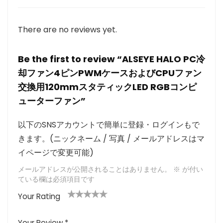
There are no reviews yet.
Be the first to review “ALSEYE HALO PC冷
却ファン4ピンPWMケースおよびCPUファン
交換用120mmスタティックLED RGBコンピ
ューターファン”
以下のSNSアカウントで簡単に登録・ログインもで
きます。(ニックネーム / 写真 / メールアドレスはマ
イページで変更可能)
メールアドレスが公開されることはありません。
※
が付い
ている欄は必須項目です
Your Rating
1
2つ
3つ星
4つ星
5つ星 (最
つ
星
(最高
(最高評
高評価: 5
Your Review
*