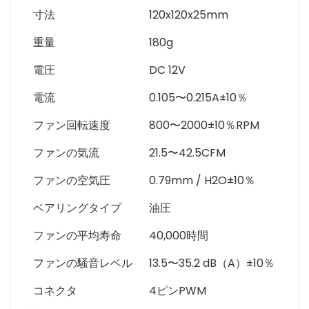
寸法
120x120x25mm
重量
180g
電圧
DC 12V
電流
0.105〜0.215A±10％
ファン回転速度
800〜2000±10％RPM
ファンの気流
21.5〜42.5CFM
ファンの空気圧
0.79mm / H2O±10％
ベアリングタイプ
油圧
ファンの平均寿命
40,000時間
ファンの騒音レベル
13.5〜35.2 dB（A）±10％
コネクタ
4ピンPWM