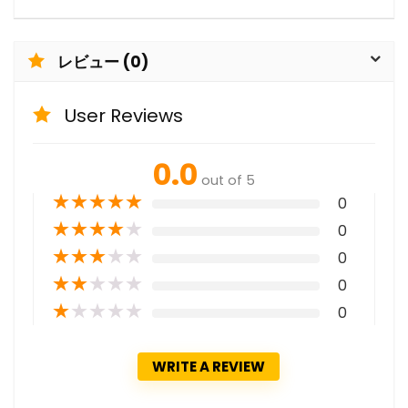
レビュー (0)
User Reviews
0.0
out of 5
★
★
★
★
★
0
★
★
★
★
★
0
★
★
★
★
★
0
★
★
★
★
★
0
★
★
★
★
★
0
WRITE A REVIEW