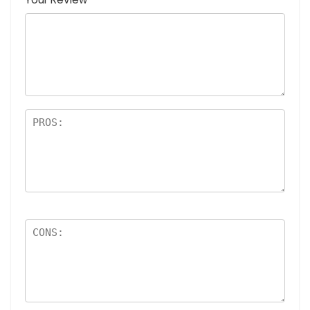
星
(最
評価:
価: 5つ
つ星)
(
高評
5つ
星)
最
価:
星)
高
5つ
評
星)
価
:
5
つ
星
)