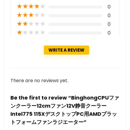
★
★
★
★
★
0
★
★
★
★
★
0
★
★
★
★
★
0
★
★
★
★
★
0
WRITE A REVIEW
There are no reviews yet.
Be the first to review “BinghongCPUファ
ンクーラー12cmファン12V静音クーラー
Intel775 115XデスクトップPC用AMDプラッ
トフォームファンラジエーター”