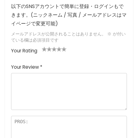
以下のSNSアカウントで簡単に登録・ログインもで
きます。(ニックネーム / 写真 / メールアドレスはマ
イページで変更可能)
メールアドレスが公開されることはありません。
※
が付い
ている欄は必須項目です
Your Rating
1
2つ
3つ星
4つ星
5つ星 (最
つ
星
(最高
(最高評
高評価: 5
Your Review
*
星
(最
評価:
価: 5つ
つ星)
(
高評
5つ
星)
最
価:
星)
高
5つ
評
星)
価
:
5