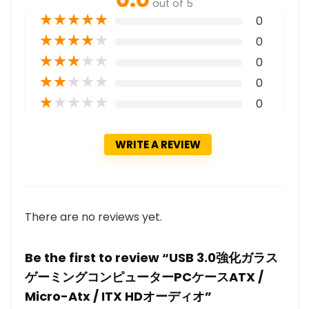
out of 5
★
★
★
★
★
0
★
★
★
★
★
0
★
★
★
★
★
0
★
★
★
★
★
0
★
★
★
★
★
0
WRITE A REVIEW
There are no reviews yet.
Be the first to review “USB 3.0強化ガラス
ゲーミングコンピューターPCケースATX /
Micro-Atx / ITX HDオーディオ”