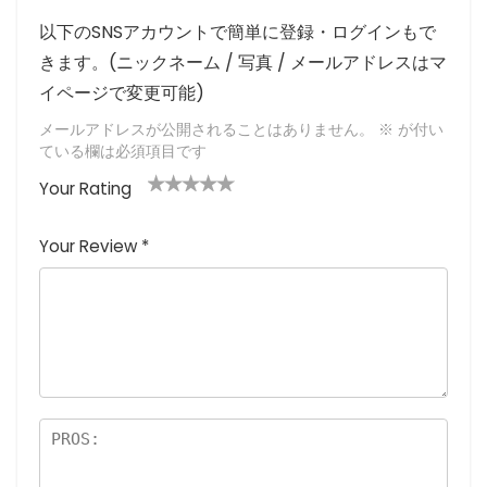
以下のSNSアカウントで簡単に登録・ログインもで
きます。(ニックネーム / 写真 / メールアドレスはマ
イページで変更可能)
メールアドレスが公開されることはありません。
※
が付い
ている欄は必須項目です
Your Rating
1
2つ
3つ星
4つ星
5つ星 (最
つ
星
(最高
(最高評
高評価: 5
Your Review
*
星
(最
評価:
価: 5つ
つ星)
(
高評
5つ
星)
最
価:
星)
高
5つ
評
星)
価
:
5