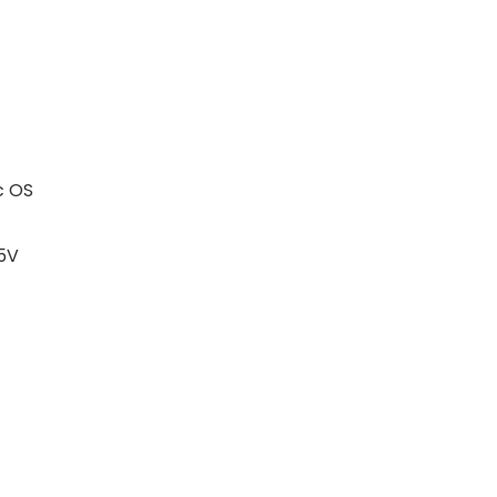
c OS
5V