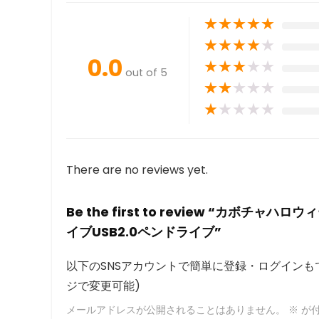
★
★
★
★
★
★
★
★
★
★
0.0
★
★
★
★
★
out of 5
★
★
★
★
★
★
★
★
★
★
There are no reviews yet.
Be the first to review “カボチ
イブUSB2.0ペンドライブ”
以下のSNSアカウントで簡単に登録・ログインもで
ジで変更可能)
メールアドレスが公開されることはありません。
※
が付