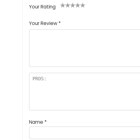
Your Rating
1
2つ
3つ星
4つ星
5つ星 (最
つ
星
(最高
(最高評
高評価: 5
Your Review
*
星
(最
評価:
価: 5つ
つ星)
(
高評
5つ
星)
最
価:
星)
高
5つ
評
星)
価
:
5
つ
星
)
Name
*