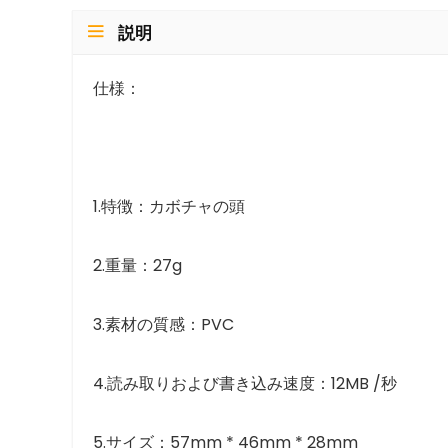
説明
仕様：
1.特徴：カボチャの頭
2.重量：27g
3.素材の質感：PVC
4.読み取りおよび書き込み速度：12MB /秒
5.サイズ：57mm * 46mm * 28mm