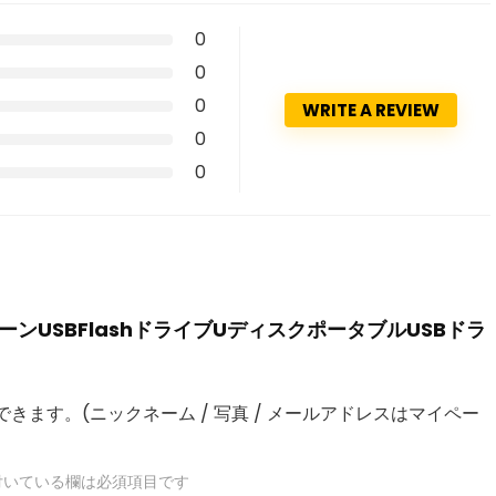
0
0
0
WRITE A REVIEW
0
0
ャハロウィーンUSBFlashドライブUディスクポータブルUSBドラ
きます。(ニックネーム / 写真 / メールアドレスはマイペー
いている欄は必須項目です