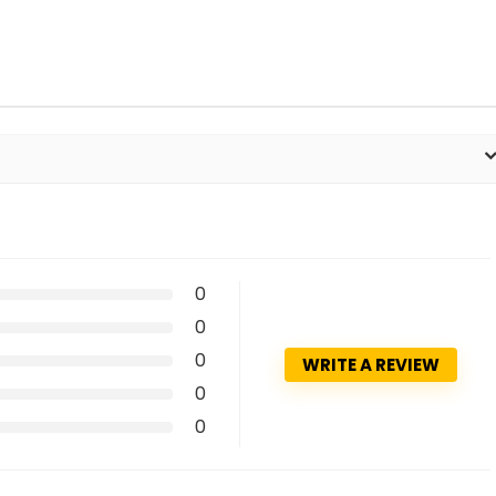
0
0
0
WRITE A REVIEW
0
0