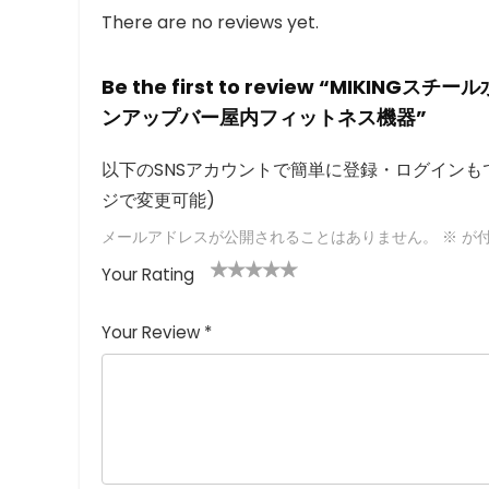
There are no reviews yet.
Be the first to review “MI
ンアップバー屋内フィットネス機器”
以下のSNSアカウントで簡単に登録・ログインもで
ジで変更可能)
メールアドレスが公開されることはありません。
※
が付
Your Rating
1
2つ
3つ星
4つ星
5つ星 (最
つ
星
(最高
(最高評
高評価: 5
Your Review
*
星
(最
評価:
価: 5つ
つ星)
(
高評
5つ
星)
最
価:
星)
高
5つ
評
星)