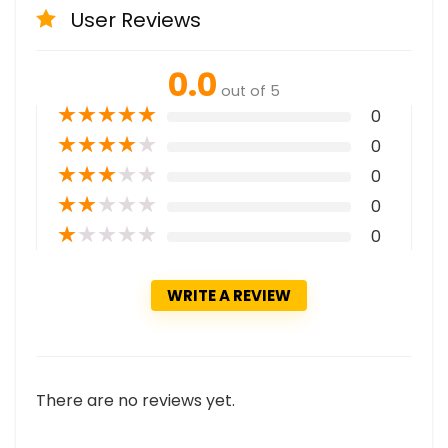
User Reviews
0.0
out of 5
★
★
★
★
★
0
★
★
★
★
★
0
★
★
★
★
★
0
★
★
★
★
★
0
★
★
★
★
★
0
WRITE A REVIEW
There are no reviews yet.