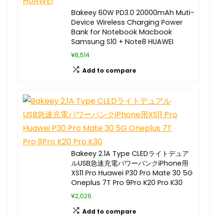
Bakeey 60W PD3.0 20000mAh Muti-
Device Wireless Charging Power
Bank for Notebook Macbook
Samsung S10 + Note8 HUAWEI
¥8,514
Add to compare
Bakeey 2.1A Type CLEDライトデュア
ルUSB急速充電パワーバンクiPhone用
XS11 Pro Huawei P30 Pro Mate 30 5G
Oneplus 7T Pro 9Pro K20 Pro K30
¥2,026
Add to compare