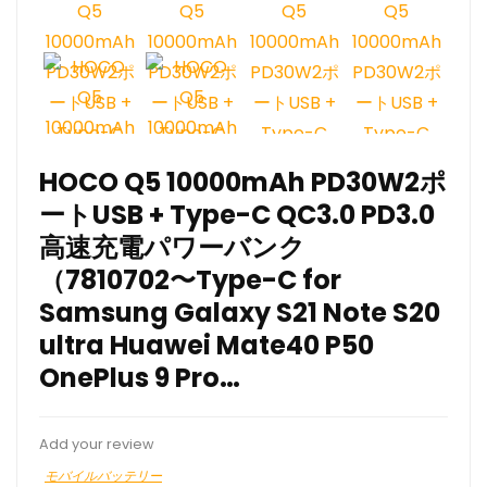
HOCO Q5 10000mAh PD30W2ポ
ートUSB + Type-C QC3.0 PD3.0
高速充電パワーバンク
（7810702〜Type-C for
Samsung Galaxy S21 Note S20
ultra Huawei Mate40 P50
OnePlus 9 Pro…
Add your review
モバイルバッテリー