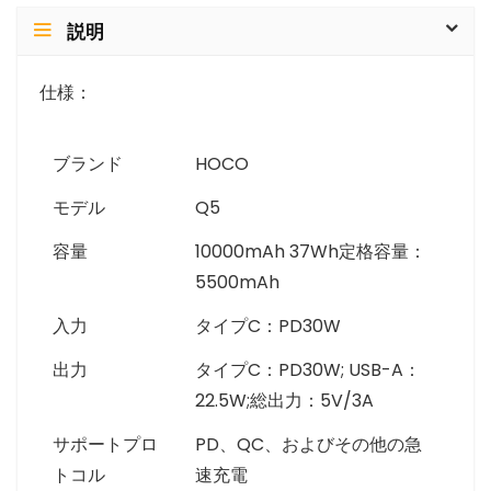
説明
仕様：
ブランド
HOCO
モデル
Q5
容量
10000mAh 37Wh定格容量：
5500mAh
入力
タイプC：PD30W
出力
タイプC：PD30W; USB-A：
22.5W;総出力：5V/3A
サポートプロ
PD、QC、およびその他の急
トコル
速充電