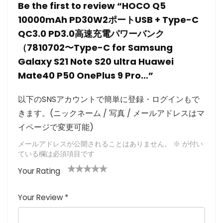
Be the first to review “HOCO Q5
10000mAh PD30W2ポートUSB + Type-C
QC3.0 PD3.0高速充電パワーバンク
（7810702〜Type-C for Samsung
Galaxy S21 Note S20 ultra Huawei
Mate40 P50 OnePlus 9 Pro…”
以下のSNSアカウントで簡単に登録・ログインもで
きます。(ニックネーム / 写真 / メールアドレスはマ
イページで変更可能)
メールアドレスが公開されることはありません。
※
が付い
ている欄は必須項目です
Your Rating
1
2つ
3つ星
4つ星
5つ星 (最
つ
星
(最高
(最高評
高評価: 5
Your Review
*
星
(最
評価:
価: 5つ
つ星)
(
高評
5つ
星)