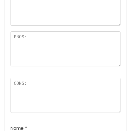
最
価:
星)
高
5つ
評
星)
価
:
5
つ
星
)
Name
*